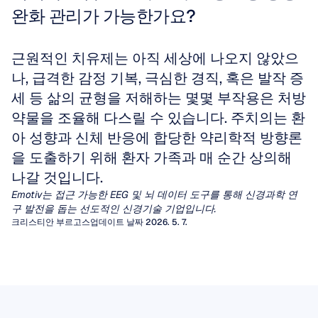
완화 관리가 가능한가요?
근원적인 치유제는 아직 세상에 나오지 않았으
나, 급격한 감정 기복, 극심한 경직, 혹은 발작 증
세 등 삶의 균형을 저해하는 몇몇 부작용은 처방 
약물을 조율해 다스릴 수 있습니다. 주치의는 환
아 성향과 신체 반응에 합당한 약리학적 방향론
을 도출하기 위해 환자 가족과 매 순간 상의해 
나갈 것입니다.
Emotiv는 접근 가능한 EEG 및 뇌 데이터 도구를 통해 신경과학 연
구 발전을 돕는 선도적인 신경기술 기업입니다.
크리스티안 부르고스
업데이트 날짜 2026. 5. 7.
정량적 뇌파 검사 (qEEG)
EEG 아티팩트
수십 년 동안 임상의들은 간질이나 뇌병증을 진
단하기 위해 EEG 파형의 시각적 검사에 의존해
아티팩트(Artifacts)는 뇌에서 발생하지 않은 원
EEG 뮤 리듬
왔습니다. 그러나 광범위한 다른 신경학적 및 정
치 않는 신호로, 뇌전도(EEG)의 시각적 해석을
다양한 뇌파 리듬 중에서도 행동, 지각, 그리고
신 의학적 질환의 경우, 사람의 눈으로는 일관되
왜곡하고 뇌-컴퓨터 인터페이스(BCI)나 정신 상