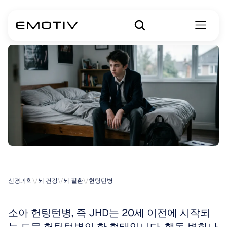
청소년
헌팅턴병
신경과학
\/
뇌 건강
\/
뇌 질환
\/
헌팅턴병
소아 헌팅턴병, 즉 JHD는 20세 이전에 시작되