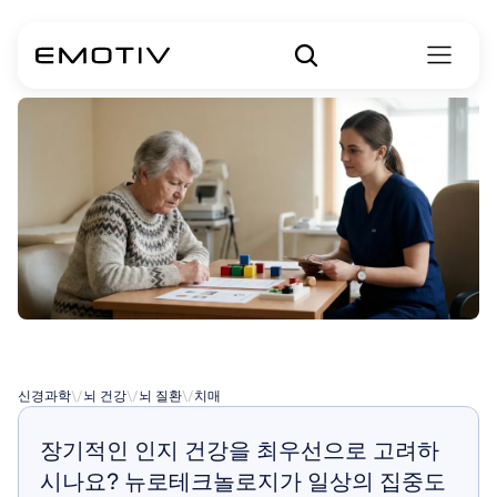
치매
인지
테스트
신경과학
\/
뇌 건강
\/
뇌 질환
\/
치매
장기적인 인지 건강을 최우선으로 고려하
시나요? 뉴로테크놀로지가 일상의 집중도