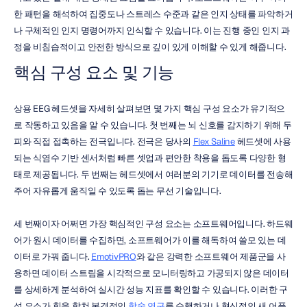
한 패턴을 해석하여 집중도나 스트레스 수준과 같은 인지 상태를 파악하거
나 구체적인 인지 명령어까지 인식할 수 있습니다. 이는 진행 중인 인지 과
정을 비침습적이고 안전한 방식으로 깊이 있게 이해할 수 있게 해줍니다.
핵심 구성 요소 및 기능
상용 EEG 헤드셋을 자세히 살펴보면 몇 가지 핵심 구성 요소가 유기적으
로 작동하고 있음을 알 수 있습니다. 첫 번째는 뇌 신호를 감지하기 위해 두
피와 직접 접촉하는 전극입니다. 전극은 당사의 
Flex Saline
 헤드셋에 사용
되는 식염수 기반 센서처럼 빠른 셋업과 편안한 착용을 돕도록 다양한 형
태로 제공됩니다. 두 번째는 헤드셋에서 여러분의 기기로 데이터를 전송해 
주어 자유롭게 움직일 수 있도록 돕는 무선 기술입니다.
세 번째이자 어쩌면 가장 핵심적인 구성 요소는 소프트웨어입니다. 하드웨
어가 원시 데이터를 수집하면, 소프트웨어가 이를 해독하여 쓸모 있는 데
이터로 가꿔 줍니다. 
EmotivPRO
와 같은 강력한 소프트웨어 제품군을 사
용하면 데이터 스트림을 시각적으로 모니터링하고 가공되지 않은 데이터
를 상세하게 분석하여 실시간 성능 지표를 확인할 수 있습니다. 이러한 구
성 요소가 힘을 합쳐 본격적인 
학술 연구
를 수행하거나 혁신적인 새 어플