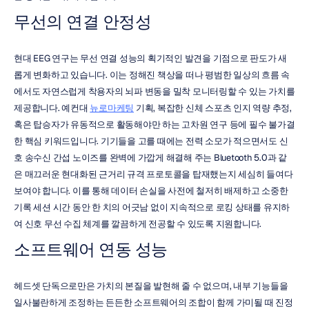
무선의 연결 안정성
현대 EEG 연구는 무선 연결 성능의 획기적인 발견을 기점으로 판도가 새
롭게 변화하고 있습니다. 이는 정해진 책상을 떠나 평범한 일상의 흐름 속
에서도 자연스럽게 착용자의 뇌파 변동을 밀착 모니터링할 수 있는 가치를 
제공합니다. 예컨대 
뉴로마케팅
 기획, 복잡한 신체 스포츠 인지 역량 추정, 
혹은 탑승자가 유동적으로 활동해야만 하는 고차원 연구 등에 필수 불가결
한 핵심 키워드입니다. 기기들을 고를 때에는 전력 소모가 적으면서도 신
호 송수신 간섭 노이즈를 완벽에 가깝게 해결해 주는 Bluetooth 5.0과 같
은 매끄러운 현대화된 근거리 규격 프로토콜을 탑재했는지 세심히 들여다
보여야 합니다. 이를 통해 데이터 손실을 사전에 철저히 배제하고 소중한 
기록 세션 시간 동안 한 치의 어긋남 없이 지속적으로 로킹 상태를 유지하
여 신호 무선 수집 체계를 깔끔하게 전공할 수 있도록 지원합니다.
소프트웨어 연동 성능
헤드셋 단독으로만은 가치의 본질을 발현해 줄 수 없으며, 내부 기능들을 
일사불란하게 조정하는 든든한 소프트웨어의 조합이 함께 가미될 때 진정