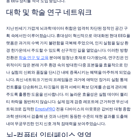
용 EEG 장치를 적극 도입 중입니다.
대학 및 학술 연구 네트워크
지난 반세기 가깝게 뇌과학 데이터 취합은 엄격히 차단된 정적인 공간 구
획 속에서만 이루어졌습니다. 휴대성이 혁신적으로 극대화된 현대 EEG 플
랫폼은 과거의 수백 가지 불편함을 극복해 주었으며, 인지 실험을 일상 환
경 한가운데서 주도할 수 있도록 선구적인 길을 열었습니다. 이러한 방향 
전환은 
학술 연구 및 교육
 분야에 엄청난 호재로 다가왔는데, 연구진은 인
위적이지 않은 본래 거주 환경 속의 방대한 다중 표본들을 효율적으로 만
나 실험의 신뢰와 품질을 단시간 내에 증폭시키는 혜택을 마주하게 되었습
니다. 최신 네트워크 기반의 프레임들은 과거에 애먹던 장거리 실험 통제 
컨트롤을 단순화하고, 타깃들의 원격 서베이 확보 단계를 손쉽게 관리해 
주도록 훌륭한 도움을 선사합니다. 이 놀라운 효율성은 실험 데이터 퀄리
티 하락을 동반하지 않습니다. 실제 업계 검증 레포트에 근거하면 무선 네
트워크로 집적한 
EmotivPRO
 전용 디바이스의 아웃풋은 값비싼 대형 종합 
과학 센터에서 검출해 낸 것과 나란히 동등한 수준의 재현 결과를 도출해 
내며 무궁무진한 인지 신호 개척 잠재력을 보여주었습니다.
뇌-컴퓨터 인터페이스 영역