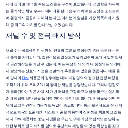
시에 짚어 보아야 할 주된 요건들을 구성해 보았습니다. 정밀함을 좌우하
는 물리적인 채널 수부터 데이터를 살아 숨 쉬게 해주는 고성능 소프트웨
어 환경까지 꼼꼼히 파헤쳐 본다면, 여러분의 앞날을 가장 똑똑하게 지원
해 줄 최고의 가치를 만나보실 수 있습니다.
채널 수 및 전극 배치 방식
채널 수는 헤드셋이 미세한 뇌 전류의 흐름을 측정하기 위해 동원하는 전
극 숫자를 가리킵니다. 일반적으로 밀집도가 올라갈수록 보다 세밀한 입체
적 공간해상도를 가질 수 있는데, 이는 복잡한 뇌 영역 내 중첩되는 영역에
서 발생하는 신호의 지점을 정밀하게 추종할 수 있음을 뜻합니다. 예를 들
어 당사의 
Flex
 제품군의 경우에는 대뇌 피질 영역의 정교한 맵핑 매칭을 
조작하기 위해 무려 32개의 방대한 채널을 할당했습니다. 그러나 밀집도
가 올라간다는 것은 사용 시 매번 머리를 고정하고 채널을 맞추는 설치와 
준비 작업에 보다 공을 들여야 한다는 뜻이기도 합니다. 전극들을 어떤 부
위에 골고루 안착시키는가도 똑같이 중요합니다. 통상 보편적으로 전 세계
적으로 10-20 표준 배치 시스템 기준을 차용하여 신뢰성을 확보하고 있습
니다. Flex 제품처럼 몇몇 사양들은 목표 연구에 가장 핵심적으로 맞춰 필
요한 부위로 전극 배치를 임의로 튜닝하여 세팅할 수 있는 확장성을 갖고 