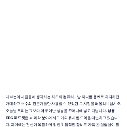
상업용
EEG
헤드셋
베스트
5:
구매
가이드
즈엉
트란
업데이트됨
2025.
10.
14.
대부분의 사람들이 생각하는 최초의 컴퓨터—방 하나를 통째로 차지하던 
거대하고 소수의 전문가들만 사용할 수 있었던 그 시절을 떠올려보십시오. 
오늘날 우리는 그보다 더 뛰어난 성능을 주머니에 넣고 다닙니다. 
상용 
EEG 헤드셋
은 뇌 과학 분야에서도 이와 유사한 도약을 대변하고 있습니
다. 과거에는 전선이 복잡하게 얽힌 위압적인 장비로 가득 찬 실험실이 필