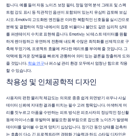
됩니다. 예를 들어 자동 노이즈 보정 필터, 정밀 영역 분석 그래프 및 스펙
트럼 강도 표시 등 직관적인 옵션이 포함되어 있는지 유심히 검토해 보십
시오. Emotiv의 고도화된 엔진들은 이러한 복합적인 신호들을 실시간으로 
분해 및 결합하여 직장 내에서의 집중 비율이나 불안도 같은 심리적 상태
를 퍼센테이지 수치로 표현해 줍니다. Emotiv는 뇌 테스트 데이터를 원활
하게 렌더링하고 유연하게 전환해 내도록 수많은 최적화를 선제적으로 구
축해 두었기에, 프로젝트 효율에 커다란 메리트를 부여해 줄 것입니다. 그 
덕택에 힘겨운 장벽들을 빠르게 관통하여 의미 있는 결론을 창출하게 도와
줄 것입니다. 
학술 연구
나 퍼스널 관리 환경 모두에서 엄청난 힘으로 작용
할 수 있습니다.
착용성 및 인체공학적 디자인
사용자의 편한 물리적 체감도는 의외로 종종 쉽게 외면받기 쉬우나 사실 
데이터 신뢰에 지대한 결과를 미치는 필수 고려 항목입니다. 어색하게 머
리를 짓누르고 아픔을 수반하는 피트 방식은 피조사자의 정상적인 정신활
동에 마이너스를 유발하며 불필요한 몸부림으로 잡신호 노이즈가 발생해 
데이터를 알아볼 수 없게 망치기 십상입니다. 장기간 동안 상태를 검측하
는 호흡이 다소 긴 프로젝트라면 경량화 기술력과 하드 스타일 디자인은 