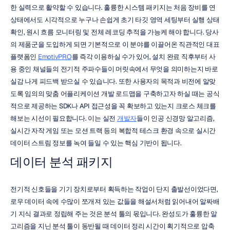
한 실력으로 활약할 수 있습니다. 훌륭한 시스템 패키지는 처음 장비를 연 
상태에서도 시각적으로 누구나 손쉽게 초기 타깃 영역 세팅부터 실행 상태 
확인, 원시 흐름 모니터링 및 전체 레코딩 추적을 가능케 해야 합니다. 당사
의 제품군을 도입하게 되면 기본적으로 이 분야를 이끌어온 직관적인 대표 
플랫폼인 
EmotivPRO
를 즉각 이용하실 수가 있어, 설치 완료 직후부터 사
용 중인 채널들의 전기적 주파수들이 머릿속에서 무엇을 의미하는지 바로 
실감 나게 피드백 받으실 수 있습니다. 또한 사용자의 목적과 비전에 알맞
도록 임의의 맞춤 어플리케이션 개발 로드맵을 구축하고자 하실 때는 공식
적으로 제공하는 SDK나 API 접근성을 꼭 확보하고 있는지 크로스 체크를 
해보는 시선이 필요합니다. 이는 실전 
개발자
들이 인공 신경망 알고리즘, 
실시간 자작 게임 또는 모션 트랙 등의 복합적 테스크 환경 속으로 실시간 
데이터 스트림 정보를 녹여 들일 수 있는 핵심 기반이 됩니다.
데이터 분석 패키지
전기적 신호들을 기기 장치로부터 획득하는 작업이 단지 출발선이었다면, 
로우 데이터 속에 수많이 쪼개져 있는 값들을 해설서처럼 읽어내어 알짜배
기 지식 결과로 정립해 주는 것은 분석 툴의 몫입니다. 완성도가 훌륭한 알
고리즘을 지닌 분석 툴이 동반될 때 데이터 정리 시간이 획기적으로 압축