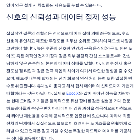
있어 연구 설계 시 차별화된 자유도를 누릴 수 있습니다.
신호의 신뢰성과 데이터 정제 성능
실질적인 결론의 정합성은 전적으로 데이터 질에 의해 좌우되므로, 수집 
신호의 유연하고 깨끗한 투명도를 최우선 순위로 고려하여 헤드셋 사양을 
고민해야 합니다. 높은 수준의 신호란 인간의 근육 움직임(안구 및 안면 노
이즈) 혹은 외적인 전자기장과 같은 외부 환경적 간섭 소스들로부터 간섭
당하지 않은 순수한 뇌 본연의 데이터 상태를 말합니다. 식염수 센서 혹은 
전도성 젤 타입과 같은 전극 타입의 차이가 여기서 확연한 영향을 줄 수 있
으며, 헤드셋 내부에 탑재되는 전기 회로적 연산 처리 능력 또한 밀접한 변
수로 취급됩니다. 휴대성이 좋다고 해서 캡처 데이터의 신뢰도까지 가볍게 
타협하라는 것은 아닙니다. 실제로 
Epoc X
와 같이 뛰어난 성능을 자랑하
는 현대 모바일 기기들은 물리적으로 유선 장비를 갖춘 실험용 거대 전문 
하드웨어들과 수많은 벤치마킹 데이터 검증 과정을 성공적으로 마침으로
써 뛰어난 재현율을 수차례 공식적으로 입증한 바 있습니다. 따라서 최종 
전처리 단계에서 실질적으로 쓸모없이 흐려지는 노이즈들을 원활하게 걸
러낼 수 있고 언제든 믿고 기댈 수 있는 무결한 하드웨어 데이터를 가공하
는 장비를 보유해야 합니다.