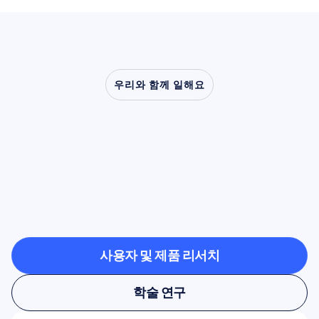
우리와 함께 일해요
신경과학이
실험실
밖으로
나왔을
때
어떤
일이
가능해지는지
확인해
보세요
사용자 및 제품 리서치
사용자 및 제품 리서치
학술 연구
학술 연구