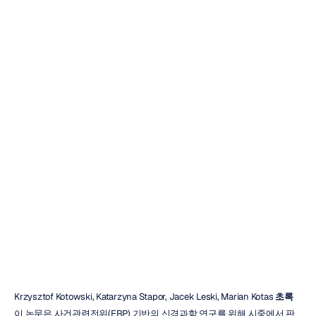
처리의
ERP
상관관계
추출을
위한
Emotiv
EPOC+의
타당성
검증
Emotiv
업데이트됨
2018.
11.
22.
Krzysztof Kotowski, Katarzyna Stapor, Jacek Leski, Marian Kotas 
초록
이 논문은 사건관련전위(ERP) 기반의 신경과학 연구를 위해 시중에서 판