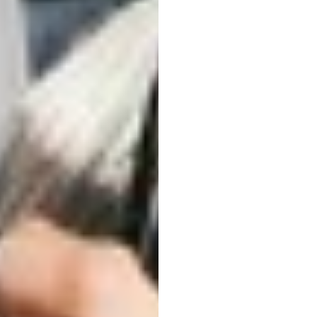
가이
즈엉
트란
업데이트됨
2025