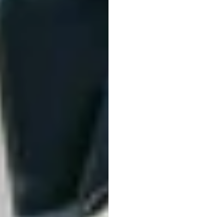
뇌과
테스트