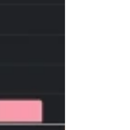
A/B
테스
부족