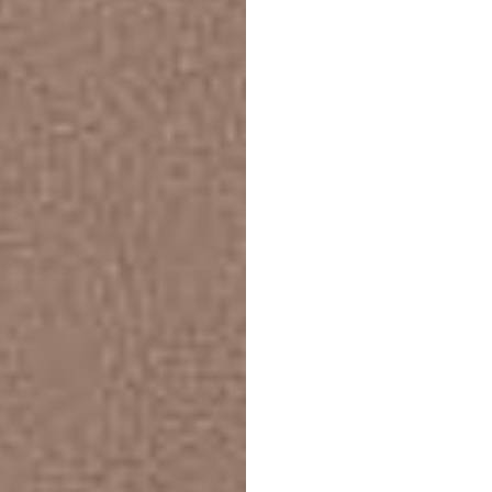
더
피
프로