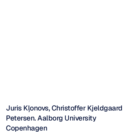
생체
인식
인증을
위한
모바일
EEG
기반
특징
추출
및
분류
시스템
개발
누리
자비트
업데이트됨
2012.
6.
9.
Juris Kļonovs, Christoffer Kjeldgaard 
Petersen. Aalborg University 
Copenhagen