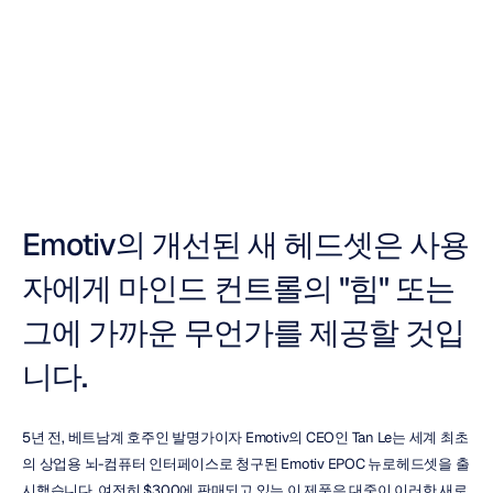
힘을
부여합니다
누리
자비트
업데이트됨
2013.
9.
7.
Emotiv의 개선된 새 헤드셋은 사용
자에게 마인드 컨트롤의 "힘" 또는 
그에 가까운 무언가를 제공할 것입
니다.
5년 전, 베트남계 호주인 발명가이자 Emotiv의 CEO인 Tan Le는 세계 최초
의 상업용 뇌-컴퓨터 인터페이스로 청구된 Emotiv EPOC 뉴로헤드셋을 출
시했습니다. 여전히 $300에 판매되고 있는 이 제품은 대중이 이러한 새로