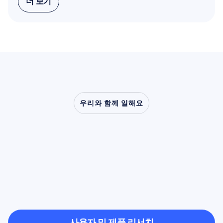
더 보기
더 보기
우리와 함께 일해요
신경과학이
실험실
밖으로
나왔을
때
어떤
일이
가능해지는지
확인해
보세요
사용자 및 제품 리서치