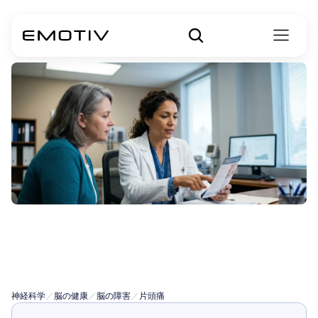
薬を使わない偏
頭痛治療
神経科学
／
脳の健康
／
脳の障害
／
片頭痛