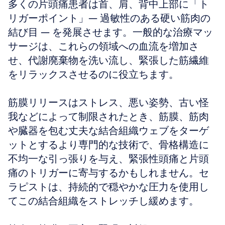
多くの片頭痛患者は首、肩、背中上部に「ト
リガーポイント」— 過敏性のある硬い筋肉の
結び目 — を発展させます。一般的な治療マッ
サージは、これらの領域への血流を増加さ
せ、代謝廃棄物を洗い流し、緊張した筋繊維
をリラックスさせるのに役立ちます。
筋膜リリースはストレス、悪い姿勢、古い怪
我などによって制限されたとき、筋膜、筋肉
や臓器を包む丈夫な結合組織ウェブをターゲ
ットとするより専門的な技術で、骨格構造に
不均一な引っ張りを与え、緊張性頭痛と片頭
痛のトリガーに寄与するかもしれません。セ
ラピストは、持続的で穏やかな圧力を使用し
てこの結合組織をストレッチし緩めます。