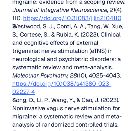
migraine: evidence from a scoping review. 
Journal of Integrative Neuroscience, 21
(4), 
110. 
https://doi.org/10.31083/j.jin2104110
Westwood, S. J., Conti, A. A., Tang, W., Xue, 
S., Cortese, S., & Rubia, K. (2023). Clinical 
and cognitive effects of external 
trigeminal nerve stimulation (eTNS) in 
neurological and psychiatric disorders: a 
systematic review and meta-analysis. 
Molecular Psychiatry, 28
(10), 4025-4043. 
https://doi.org/10.1038/s41380-023-
02227-4
Song, D., Li, P., Wang, Y., & Cao, J. (2023). 
Noninvasive vagus nerve stimulation for 
migraine: a systematic review and meta-
analysis of randomized controlled trials. 