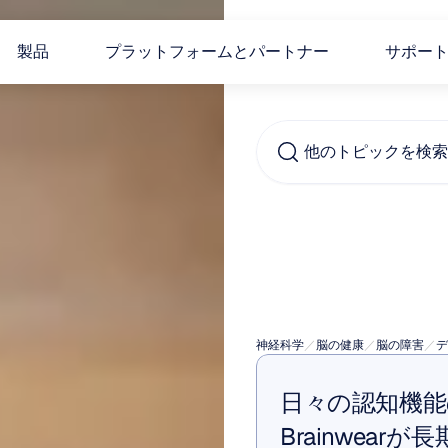
製品
プラットフォームとパートナー
サポー
他のトピックを検索..
方向
シア
神経科学
／
脳の健康
／
脳の障害
／
デ
日々の認知機
Brainwea