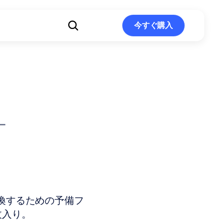
ト
今すぐ購入
今すぐ購入
ー
ドを交換するための予備フ
枚入り。