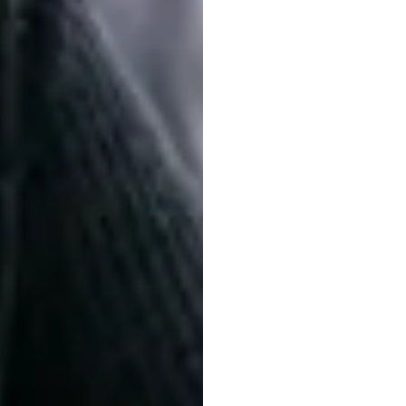
Bac
るワ
リ負
ヌリ・ジャヴィット
更新