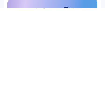
ニュースレターにご登録いただ
くと、10%割引をプレゼントい
たします
この機会をお見逃しなく。今すぐ定
期購読して、限定割引特典を受け取
りましょう。
こちらから登録
こちらから登録
商品
ソリューション
学術研究
ハードウェア
Epoc X
ユーザー＆プロダクト
Flex 2 Saline
調査
Flex 2 Gel
ブレイン・マシン・イ
Insight
ンターフェース (BCI)