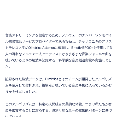
デュック・トラン
更新日
音楽ストリーミングを促進するため、ノルウェーのナンバーワンモバイ
ル携帯電話サービスプロバイダーであるTeliaは、テッサロニキのアリス
トテレス大学のDimitrios Adamosに依頼し、Emotiv EPOC+を使用して3
人の著名なノルウェー人アーティストがさまざまな音楽ジャンルの曲を
聴いているときの脳波を記録する、科学的な音楽脳波実験を実施しまし
た。
記録された脳波データは、Dimitriosとそのチームが開発したアルゴリズ
ムを使用して分析され、被験者が聴いている音楽を気に入っているかど
うかを検出しました。
このアルゴリズムは、特定の人間独自の美的な体験、つまり私たちが音
楽を鑑賞することに対応する、識別可能な単一の電気的パターンに基づ
いています。