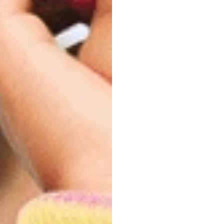
くな
い
ヌリ・ジャヴィット
更新