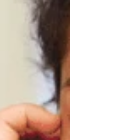
この
生徒
の空