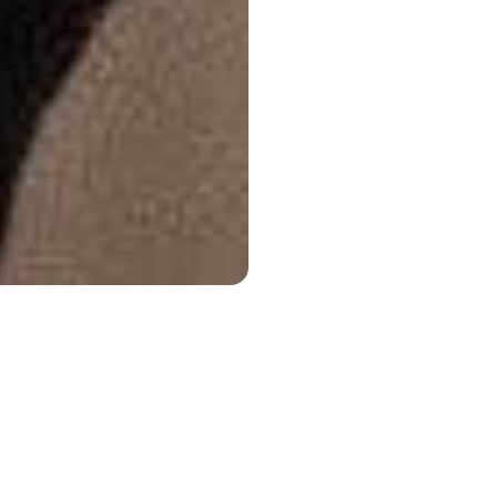
le Role Model Project（女性ロールモデル・プロジェクト）は
トのアンサンブルによって創作された、科学的に強化されたマル
です。気候変動、大変動をもたらす政治的変化、そして脳の再プ
直面する世界において、古い女性像を模索し、新たなロールモデ
マにしています。