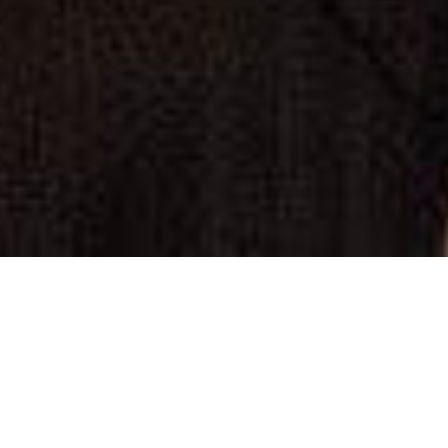
The Fema
アーティス
案演劇作品
の可能性に
ことをテー