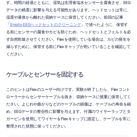
す。時間の経過とともに、湿気は生理食塩水センサーを腐食させ、EEG
データの精度に影響を与える可能性があります。ヘッドセットは常に、
湿度や液体から離れた収納ケースに保管してください。前回の記事
「
Emotiv EEGヘッドセットのクリーニング
」で述べたように、保管す
る前にセンサーの腐食やカビを防ぐため、ヘッドセットとフェルトを必
ず自然乾燥させてください。Flexを使用している場合は、カビの発生を
減らすために、保管する前にFlexキャップが乾いていることを確認して
ください。
ケーブルとセンサーを固定する
このヒントはFlexのユーザー向けです。実験が終了したら、Flexコント
ローラーからセンサーケーブルを抜き、収納ケースに慎重に保管してく
ださい。よじれや曲がりなどのケーブルの損傷は、ケーブルの寿命を縮
め、EEGデータの整合性に影響を与えます。付属のワイヤーラップとタ
ガーピンを使用してワイヤーをFlexキャップに固定し、ケーブルを常に
整理された状態に保ってください。