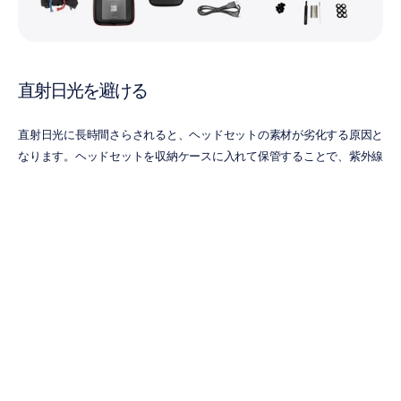
直射日光を避ける
直射日光に長時間さらされると、ヘッドセットの素材が劣化する原因と
なります。ヘッドセットを収納ケースに入れて保管することで、紫外線
から保護し、寿命を延ばすことができます。
ヘッドセットを清潔に保つ
ヘッドセットを収納ケースに保管しておくことで、清潔な状態が保た
れ、次の研究プロジェクトにいつでも使用できるようになります。ヘッ
ドセットを適切に保管しないと、センサーにホコリや汚れが溜まり、
EEGデータにノイズ（アーチファクト）が混入する原因になります。収
納ケースがない場合は、プラスチック製の容器に保管するだけでも効果
があります。