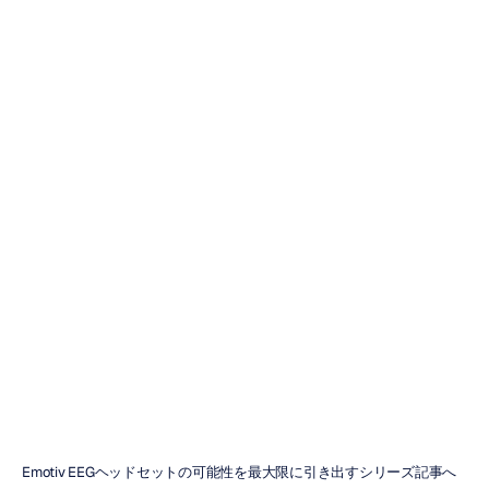
Emotiv
EEGヘッドセッ
トの保管方法
ダニエル・アルメイダ
更新日
2024/01/24
Emotiv EEGヘッドセットの可能性を最大限に引き出すシリーズ記事へ