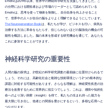
Emotivは2011年以来、世界中の神経科学研究を支援してきました。こ
の分野における開拓者および市場のリーダーとして認められている
Emotivは、思考を使って物体を制御し、自分自身を向上させること
で、世界中の人々が自分の脳をよりよく理解できるようにしています。
The Neurogeneration Book
は、私たちが学び、ビジネスを行い、病気を
治療する方法に革命をもたらす、信じられないほどの脳強化の機会の可
能性を概説しました。脳の未来を形成する研究機会を通じて、あなたも
これに参加することができます。
神経科学研究の重要性
人間の脳の探求は、21世紀の科学研究調査の最前線に位置付けられるで
しょう。それには、高齢化社会と複雑な技術環境という2つの根本的な
課題に対処する可能性があります。さらなる理解は、神経変性疾患の治
療法を改善するために世界的に役立つでしょう。これは、感情や知的生
命へのより深い洞察（insight）を得て、私たちの生まれ持った能力を
最大限に引き出し、他者との関係を豊かにするという、多様な応用へと
つながります。