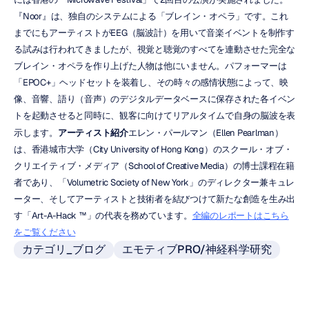
『Noor』は、独自のシステムによる「ブレイン・オペラ」です。これ
までにもアーティストがEEG（脳波計）を用いて音楽イベントを制作す
る試みは行われてきましたが、視覚と聴覚のすべてを連動させた完全な
ブレイン・オペラを作り上げた人物は他にいません。パフォーマーは
「EPOC+」ヘッドセットを装着し、その時々の感情状態によって、映
像、音響、語り（音声）のデジタルデータベースに保存された各イベン
トを起動させると同時に、観客に向けてリアルタイムで自身の脳波を表
示します。
アーティスト紹介
エレン・パールマン（Ellen Pearlman）
は、香港城市大学（City University of Hong Kong）のスクール・オブ・
クリエイティブ・メディア（School of Creative Media）の博士課程在籍
者であり、「Volumetric Society of New York」のディレクター兼キュレ
ーター、そしてアーティストと技術者を結びつけて新たな創造を生み出
す「Art-A-Hack ™」の代表を務めています。
全編のレポートはこちら
をご覧ください
カテゴリ_ブログ
エモティブPRO/神経科学研究