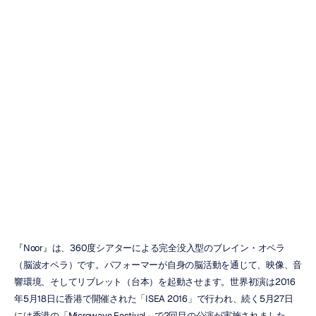
ヌール：エレ
ン・パールマン
によるブレイ
ン・オペラ
デューク・トラン
更新日
2016/12/12
『Noor』は、360度シアターによる完全没入型のブレイン・オペラ
（脳波オペラ）です。パフォーマーが自身の脳活動を通じて、映像、音
響環境、そしてリブレット（台本）を起動させます。世界初演は2016
年5月18日に香港で開催された「ISEA 2016」で行われ、続く5月27日
には香港の「Microwave Festival」で2回目の公演が実施されました。