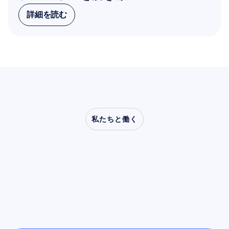
詳細を読む
詳細を読む
私たちと働く
神経科学が研究室の外
へ踏み出したとき、ど
のような可能性が開け
るのかをご覧ください