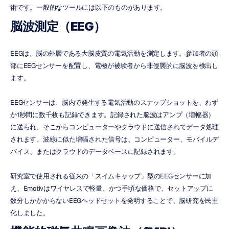
術です。一般的なツールには以下のものがあります。
脳波測定（EEG）
EEGは、脳の外層である大脳皮質の電気活動を測定します。参加者の頭
部にEEGセンサーを配置し、電極が被験者から非侵襲的に脳波を検出し
ます。
EEGセンサーは、脳内で発生する電気活動のスナップショットを、わず
か1秒間に数千枚も記録できます。記録された脳波はアンプ（増幅器）
に送られ、そこからコンピューターやクラウドに送信されてデータ処理
されます。波線に似た増幅された信号は、コンピューター、モバイルデ
バイス、またはクラウドのデータベースに記録されます。
研究室で使用される従来の「スイムキャップ」型のEEGセンサーに加
え、Emotivはワイヤレスで軽量、かつ手頃な価格で、セットアップに
数分しかかからないEEGヘッドセットを発明することで、脳研究を民主
化しました。