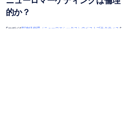
ニューロマーケティングは倫理
的か？
Emotivは
脳神経倫理（ニューロエシックス）のベストプラクティス
を
遵守し、プライバシーとセキュリティを考慮してハードウェアおよびソ
フトウェア製品を設計しています。脳波は当社のヘッドセットによって
デジタル記録され、暗号化され、認知・感情状態を解読する
当社のソフ
トウェア
にワイヤレスで送信されます。データは常に暗号化された形式
で転送および保存され、当社のクラウドサーバー上の匿名データストア
に保存されます。
本テクノロジーは、個人の思考やその内容を解読することはできませ
ん。
 EmotivはGDPRに完全に準拠しており、明示的な同意なしにデータ
を第三者に販売または提供することはありません。EmotivにEEGデータ
の集計または共有の許可を与えた場合、ユーザーのプライバシーを確保
するために、データからは個人を特定できる情報がすべて削除されま
す。Emotivは、脳神経倫理における世界の最高水準を満たすため、脳
科学技術の進歩に積極的に取り組んでいます。
当社のプライバシーポリ