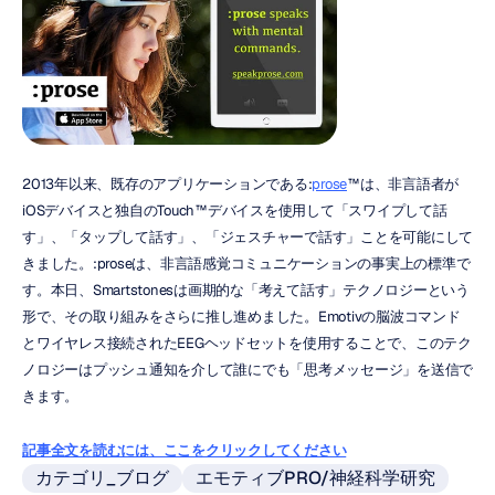
2013年以来、既存のアプリケーションである:
prose
™は、非言語者が
iOSデバイスと独自のTouch™デバイスを使用して「スワイプして話
す」、「タップして話す」、「ジェスチャーで話す」ことを可能にして
きました。:proseは、非言語感覚コミュニケーションの事実上の標準で
す。本日、Smartstonesは画期的な「考えて話す」テクノロジーという
形で、その取り組みをさらに推し進めました。Emotivの脳波コマンド
とワイヤレス接続されたEEGヘッドセットを使用することで、このテク
ノロジーはプッシュ通知を介して誰にでも「思考メッセージ」を送信で
きます。
記事全文を読むには、ここをクリックしてください
カテゴリ_ブログ
エモティブPRO/神経科学研究