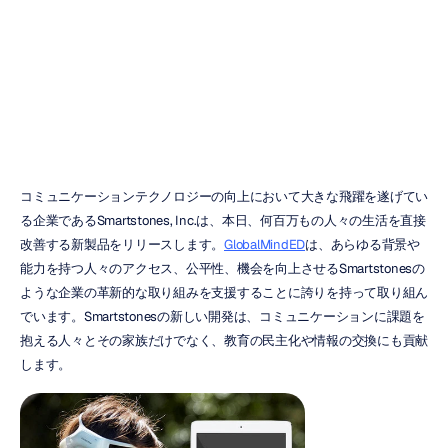
に
ヌリ・ジャヴィット
更新日
2016/04/26
コミュニケーションテクノロジーの向上において大きな飛躍を遂げてい
る企業であるSmartstones, Inc.は、本日、何百万もの人々の生活を直接
改善する新製品をリリースします。
GlobalMindED
は、あらゆる背景や
能力を持つ人々のアクセス、公平性、機会を向上させるSmartstonesの
ような企業の革新的な取り組みを支援することに誇りを持って取り組ん
でいます。Smartstonesの新しい開発は、コミュニケーションに課題を
抱える人々とその家族だけでなく、教育の民主化や情報の交換にも貢献
します。