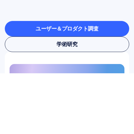
のような可能性が開け
るのかをご覧ください
ユーザー＆プロダクト調査
ユーザー＆プロダクト調査
学術研究
学術研究
ニュースレターにご登録いただ
くと、10%割引をプレゼントい
たします
この機会をお見逃しなく。今すぐ定
期購読して、限定割引特典を受け取
りましょう。