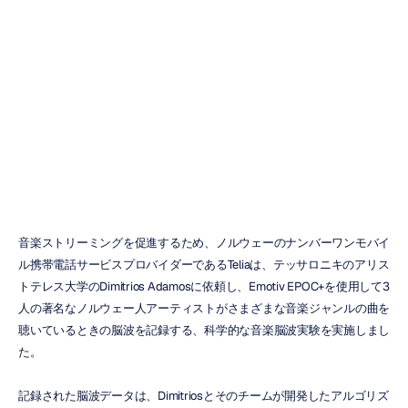
たちの鑑賞眼を
理解する
デュック・トラン
更新日
音楽ストリーミングを促進するため、ノルウェーのナンバーワンモバイ
ル携帯電話サービスプロバイダーであるTeliaは、テッサロニキのアリス
トテレス大学のDimitrios Adamosに依頼し、Emotiv EPOC+を使用して3
人の著名なノルウェー人アーティストがさまざまな音楽ジャンルの曲を
聴いているときの脳波を記録する、科学的な音楽脳波実験を実施しまし
た。
記録された脳波データは、Dimitriosとそのチームが開発したアルゴリズ