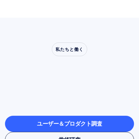
私たちと働く
神経科学が研究室の外
へ踏み出したとき、ど
のような可能性が開け
るのかをご覧ください
ユーザー＆プロダクト調査
ユーザー＆プロダクト調査