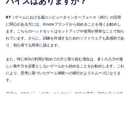
バイスはありますか？
RT：
ゲームにおける脳コンピュータインターフェース（BCI）の活用
に関心がある方には、Emotivブランドから始めることを強くお勧めし
ます。こちらのヘッドセットはセットアップや使用が簡単なことで知ら
れています。さらに、訓練を作成するためのソフトウェアも直感的であ
り、初心者でも簡単に扱えます。
また、特にBCIの利用が初めての方と取り組む場合は、多くの入力や激
しい集中力を必要としないゲームから始めることをお勧めします。これ
により、思考に基づいたゲーム体験への移行がよりスムーズになりま
す。
最後に、BCIをゲームで使いこなすには、技術の適応と習得に多少の時
間が必要になるため、課題に直面することも覚悟しておいてください。
忍耐力、粘り強さ、そして創造力こそが、このエキサイティングな挑戦
において最大の味方になるでしょう！
Handi’Arcadeについて詳しく知りたい方は、