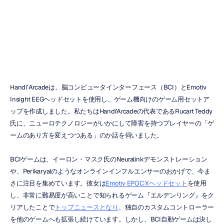
成する方法
H.B.
Duran
更新日
2024/04/10
Handi’Arcadeは、脳コンピュータインターフェース（BCI）とEmotiv 
Insight EEGヘッドセットを使用し、ゲーム機向けのゲーム用セットア
ップを作成しました。私たちはHandi'Arcadeの代表であるRucart Teddy
氏に、ニューロテクノロジーがいかにして障害を持つプレイヤーの「ゲ
ームのあり方を変えつつある」のか話を伺いました。
BCIゲームは、イーロン・マスク氏のNeuralinkデモンストレーション
や、Perikaryalのようなオンラインインフルエンサーのおかげで、今ま
さに注目を集めています。彼女は
Emotiv EPOC Xヘッドセット
を使用
し、非常に難易度が高いことで知られるゲーム『エルデンリング』をク
リアしたことで
トップニュースとなり
、独自のカスタムコントローラー
を他のゲームへも拡張し続けています。しかし、BCI自動ゲームは決し