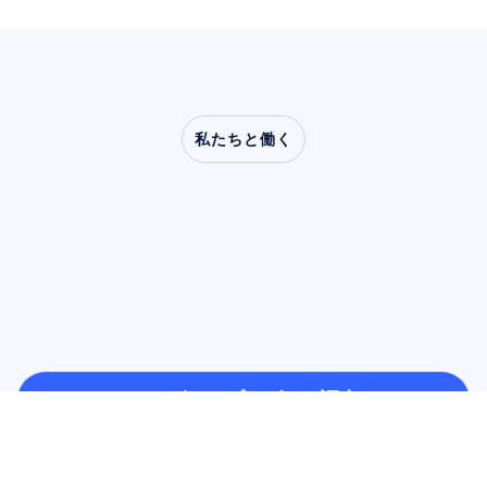
私たちと働く
神経科学が研究室の外
へ踏み出したとき、ど
のような可能性が開け
るのかをご覧ください
ユーザー＆プロダクト調査
ユーザー＆プロダクト調査
学術研究