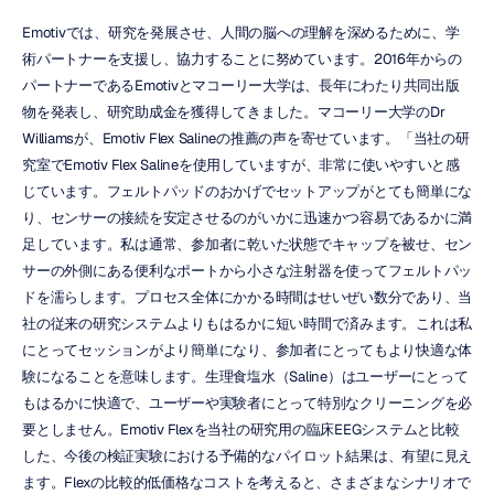
Emotivでは、研究を発展させ、人間の脳への理解を深めるために、学
術パートナーを支援し、協力することに努めています。2016年からの
パートナーであるEmotivとマコーリー大学は、長年にわたり共同出版
物を発表し、研究助成金を獲得してきました。マコーリー大学のDr 
Williamsが、Emotiv Flex Salineの推薦の声を寄せています。「当社の研
究室でEmotiv Flex Salineを使用していますが、非常に使いやすいと感
じています。フェルトパッドのおかげでセットアップがとても簡単にな
り、センサーの接続を安定させるのがいかに迅速かつ容易であるかに満
足しています。私は通常、参加者に乾いた状態でキャップを被せ、セン
サーの外側にある便利なポートから小さな注射器を使ってフェルトパッ
ドを濡らします。プロセス全体にかかる時間はせいぜい数分であり、当
社の従来の研究システムよりもはるかに短い時間で済みます。これは私
にとってセッションがより簡単になり、参加者にとってもより快適な体
験になることを意味します。生理食塩水（Saline）はユーザーにとって
もはるかに快適で、ユーザーや実験者にとって特別なクリーニングを必
要としません。Emotiv Flexを当社の研究用の臨床EEGシステムと比較
した、今後の検証実験における予備的なパイロット結果は、有望に見え
ます。Flexの比較的低価格なコストを考えると、さまざまなシナリオで