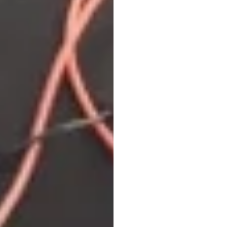
Emoti
EEG