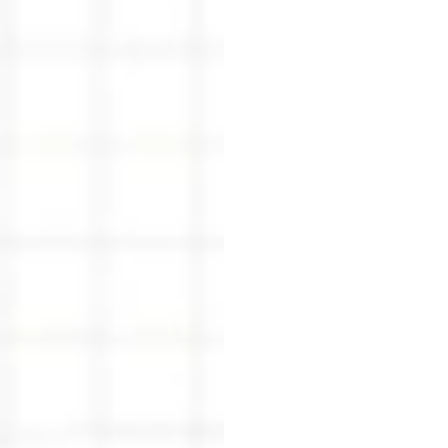
適切な
SDK