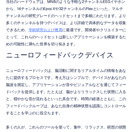
当社のハードウェアは、MN8のような手軽な2チャンネルEEGイヤホン
から、14チャンネルのEpoc Xや32チャンネルのFlexといった、マルチ
チャンネルの研究グレードのヘッドセットまで多岐にわたります。より
多くのチャンネルを持つデバイスは、より詳細で具体的なデータを収集
できるため、
学術研究および教育
に最適です。開発者やクリエイターに
とって、これらのヘッドセットは新しいアプリケーションを構築するた
めの可能性に満ちた世界を切り拓きます。
ニューロフィードバックデバイス
ニューロフィードバックは、脳活動に関するリアルタイムの情報をあな
たに提供するプロセスです。考え方はシンプルで、デバイスがあなたの
脳波を測定し、アプリケーションが音やビジュアルなどを通じてフィー
ドバックを提供します。たとえば、脳がよりリラックスした状態に入る
と、穏やかな音が流れるといった具合です。時間の経過とともに、この
フィードバックループは、あなた自身の精神状態を認識しコントロール
することを学ぶのに役立ちます。
多くの人が、これらのツールを使って、集中、リラックス、瞑想の状態