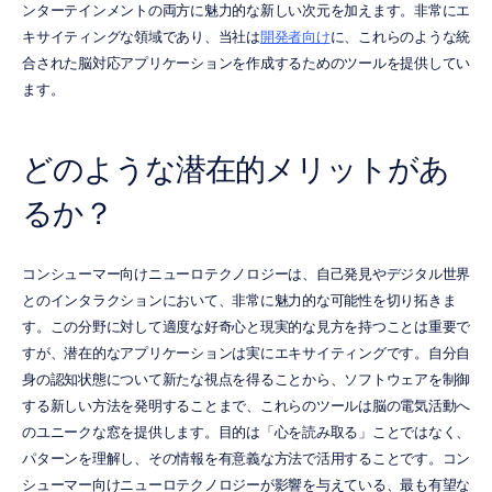
ンターテインメントの両方に魅力的な新しい次元を加えます。非常にエ
キサイティングな領域であり、当社は
開発者向け
に、これらのような統
合された脳対応アプリケーションを作成するためのツールを提供してい
ます。
どのような潜在的メリットがあ
るか？
コンシューマー向けニューロテクノロジーは、自己発見やデジタル世界
とのインタラクションにおいて、非常に魅力的な可能性を切り拓きま
す。この分野に対して適度な好奇心と現実的な見方を持つことは重要で
すが、潜在的なアプリケーションは実にエキサイティングです。自分自
身の認知状態について新たな視点を得ることから、ソフトウェアを制御
する新しい方法を発明することまで、これらのツールは脳の電気活動へ
のユニークな窓を提供します。目的は「心を読み取る」ことではなく、
パターンを理解し、その情報を有意義な方法で活用することです。コン
シューマー向けニューロテクノロジーが影響を与えている、最も有望な