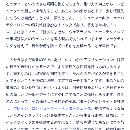
るのか？」という大きな疑問を抱くでしょう。集中力の向上からコンピ
ューターの新しい操作方法まで、あらゆる約束がある中で、少し懐疑的
になるのは当然のことです。実のところ、コンシューマー向けニューロ
テクノロジーの有効性は微妙なトピックであり、答えは単純な「イエ
ス」または「ノー」ではありません。ウェアラブルニューロテクノロジ
ー市場は個人のウェルネスを謳う製品であふれていますが、マーケティ
ングを超えて、科学が何を語っているかを見極めることが重要です。
この分野はまだ進化の途上にあり、いくつかのアプリケーションには強
い科学的裏付けがある一方で、より実験的な性質を持つものもありま
す。重要なのは、現実的な期待を持ち、それらのデバイスができること
とできないことを明確に理解してアプローチすることです。脳のための
魔法のボタンを見つけるというよりは、自分自身をよりよく理解するた
めの新しいツールやデータにアクセスすることに価値があります。多く
の人にとって、その価値は自分自身の認知パターンのインサイトを獲得
し、
ブレイン・コンピューター・インターフェース
が提供するような新
しい形のインタラクションを探求することから生まれます。目標は、ク
イックフィックスを提供するのではなく、情報を通じてあなたに力を与
えることです。このテクノロジーは自己発見への扉を開き、精神状態に