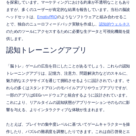
を探索しています。マーケティングにおける約束が不透明なこともあり
ますが、多くのユーザーが肯定的な結果を報告しています。当社の脳波
ヘッドセットは、
EmotivPRO
のようなソフトウェアと組み合わせるこ
とで、独自のニューロフィードバック実験を作成し、
認知的ウェルネス
のためのツールにアクセスするために必要な生データと可視化機能を提
供します。
認知トレーニングアプリ
「脳トレ」ゲームの広告を目にしたことがあるでしょう。これらの認知
トレーニングアプリは、記憶力、注意力、問題解決力などのスキルに、
魅力的なエクササイズを通じて挑戦させるように設計されています。そ
れらの多くはスタンドアロンのモバイルアプリやウェブアプリですが、
一部のアプリはEEGハードウェアと統合するように設計されています。
これにより、リアルタイムの認知状態がアプリケーションそのものに影
響を与える、よりインタラクティブな体験が生まれます。
たとえば、プレイヤの集中度レベルに基づいてゲームキャラクターを操
作したり、パズルの難易度を調整したりできます。これは自己啓発とエ