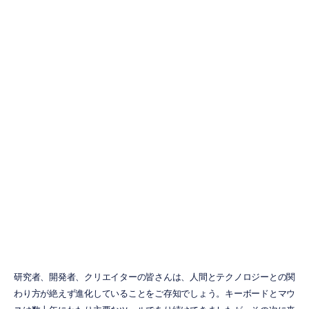
家庭向けニュー
ロテクノロジー
製品：初心者向
けガイド
Emotiv
更新日
2025/12/31
研究者、開発者、クリエイターの皆さんは、人間とテクノロジーとの関
わり方が絶えず進化していることをご存知でしょう。キーボードとマウ