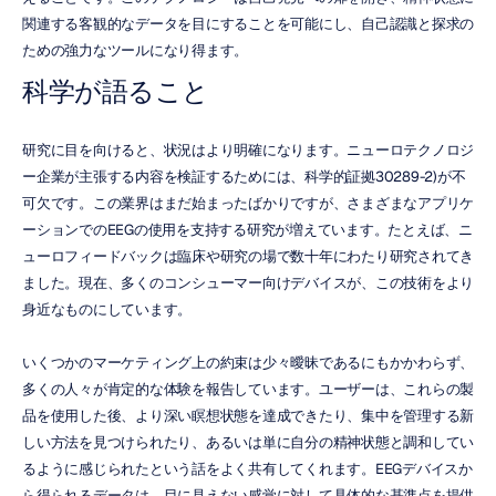
関連する客観的なデータを目にすることを可能にし、自己認識と探求の
ための強力なツールになり得ます。
科学が語ること
研究に目を向けると、状況はより明確になります。ニューロテクノロジ
ー企業が主張する内容を検証するためには、科学的証拠30289-2)が不
可欠です。この業界はまだ始まったばかりですが、さまざまなアプリケ
ーションでのEEGの使用を支持する研究が増えています。たとえば、ニ
ューロフィードバックは臨床や研究の場で数十年にわたり研究されてき
ました。現在、多くのコンシューマー向けデバイスが、この技術をより
身近なものにしています。
いくつかのマーケティング上の約束は少々曖昧であるにもかかわらず、
多くの人々が肯定的な体験を報告しています。ユーザーは、これらの製
品を使用した後、より深い瞑想状態を達成できたり、集中を管理する新
しい方法を見つけられたり、あるいは単に自分の精神状態と調和してい
るように感じられたという話をよく共有してくれます。EEGデバイスか
ら得られるデータは、目に見えない感覚に対して具体的な基準点を提供