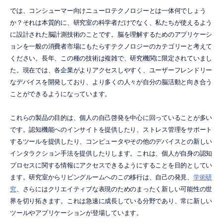
では、コンシューマー向けニューロテクノロジーとは一体何でしょう
か？それは本質的に、研究室の科学者だけでなく、私たちが使えるよう
に設計された脳計測技術のことです。脳を理解するためのアプリケーシ
ョンを一般の消費者市場にもたらすテクノロジーのカテゴリーと考えて
ください。長年、この種の技術は複雑で、研究機関に限定されていまし
た。現在では、各企業がよりアクセスしやすく、ユーザーフレンドリー
なデバイスを開発しており、より多くの人々が自分の脳活動と向き合う
ことができるようになっています。
これらの製品の目的は、個人の自己啓発を中心に回っていることが多い
です。認知機能へのインサイトを提供したり、ストレス管理をサポート
するツールを提供したり、コンピュータやその他のデバイスとの新しい
インタラクション手法を提供したりします。これは、個人が自身の認知
プロセスに関する情報にアクセスできるようにすることを目的としてい
ます。研究室からリビングルームへのこの移行は、自己の発見、
学術研
究
、さらにはクリエイティブな表現のためのまったく新しい可能性の世
界を切り拓きます。これは急速に成長している分野であり、常に新しい
ツールやアプリケーションが登場しています。