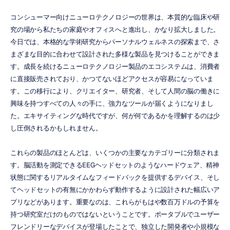
コンシューマー向けニューロテクノロジーの世界は、本質的な臨床や研
究の場から私たちの家庭やオフィスへと進出し、かなり拡大しました。
今日では、本格的な学術研究からパーソナルウェルネスの探索まで、さ
まざまな目的に合わせて設計された多様な製品を見つけることができま
す。成長を続けるニューロテクノロジー製品のエコシステムは、消費者
に直接販売されており、かつてないほどアクセスが容易になっていま
す。この移行により、クリエイター、研究者、そして人間の脳の働きに
興味を持つすべての人々の手に、強力なツールが届くようになりまし
た。エキサイティングな時代ですが、何が何であるかを理解するのは少
し圧倒されるかもしれません。
これらの製品のほとんどは、いくつかの主要なカテゴリーに分類されま
す。脳活動を測定できるEEGヘッドセットのようなハードウェア、精神
状態に関するリアルタイムなフィードバックを提供するデバイス、そし
てヘッドセットの有無にかかわらず動作するように設計された幅広いア
プリなどがあります。重要なのは、これらがもはや数百万ドルの予算を
持つ研究室だけのものではないということです。ポータブルでユーザー
フレンドリーなデバイスが登場したことで、独立した開発者や小規模な