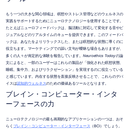
もう一つの大きな関心領域は、瞑想やストレス管理などのウェルネスの
実践をサポートするためにニューロテクノロジーを使用することです。
たとえばニューロフィードバックは、脳活動に対応して変化する音やビ
ジュアルなどのリアルタイムのキューを提供できます。このフィードバ
ックは、あなたをよりリラックスした、または瞑想的な状態に導くのに
役立ちます。マーケティングでの謳い文句が曖昧な場合もありますが、
多くの人々が肯定的な体験を報告しています。
Neuroethics Today
 の論
文によると、一部のユーザーはこれらの製品が「強化された瞑想状態、
睡眠、集中力、およびリラクゼーション」を実現するのに役立っている
と感じています。内在する状態を直接反映させることで、これらのデバ
イスは
認知的ウェルネス
のための価値あるツールとなります。
ブレイン・コンピューター・インタ
ーフェースの力
ニューロテクノロジーの最も画期的なアプリケーションの一つは、おそ
らく
ブレイン・コンピューター・インターフェース
（BCI）でしょう。