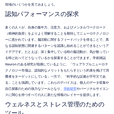
領域のいくつかを見てみましょう。
認知パフォーマンスの探求
多くの人々が、自身の集中力、注意力、およびメンタルワークロード
（精神的負荷）をよりよく理解することを期待してニューロテクノロジ
ーに惹かれています。脳活動に関するフィードバックを得ることで、異
なる認知状態に関連するパターンを認識し始めることができるというア
イデアです。たとえば、深く集中している時の脳活動が、気が散ってい
る時と比べてどうなっているかを探索することができます。学術雑誌 
Neuron
 のある研究が指摘しているように、「ウェアラブルニューロテ
クノロジー市場は、認知的なメリットをもたらすという約束を掲げて消
費者をターゲットにしている」一方で、「科学的な証拠が不可欠であ
る」ことも強調しています。これらのデバイスは、個人のデータ収集や
自己探索のための強力なツールとなり、
学術研究
やパーソナルサイエン
スに関心を持つすべての人に新たな情報のレイヤーを提供します。
ウェルネスとストレス管理のための
ツール