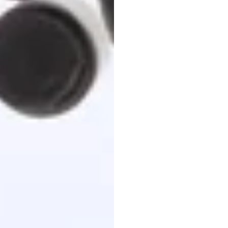
Pand
Duong
Tran
Diperbarui
p