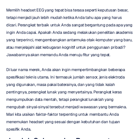
Memilih headset EEG yang tepat bisa terasa seperti keputusan besar, 
tetapi menjadi jauh lebih mudah ketika Anda tahu apa yang harus 
dicari. Perangkat terbaik untuk Anda sangat bergantung pada apa yang 
ingin Anda capai. Apakah Anda sedang melakukan penelitian akademis 
yang terperinci, mengembangkan antarmuka otak-komputer yang baru, 
atau menjelajahi alat kebugaran kognitif untuk penggunaan pribadi? 
Jawabannya akan memandu Anda menuju fitur yang tepat.
Di luar nama merek, Anda akan ingin mempertimbangkan beberapa 
spesifikasi teknis utama. Ini termasuk jumlah sensor, jenis elektroda 
yang digunakan, masa pakai baterainya, dan yang tidak kalah 
pentingnya, perangkat lunak yang menyertainya. Perangkat keras 
mengumpulkan data mentah, tetapi perangkat lunaklah yang 
mengubah sinyal-sinyal tersebut menjadi wawasan yang bermakna. 
Mari kita uraikan faktor-faktor terpenting untuk membantu Anda 
menemukan headset yang sesuai dengan kebutuhan dan tujuan 
spesifik Anda.