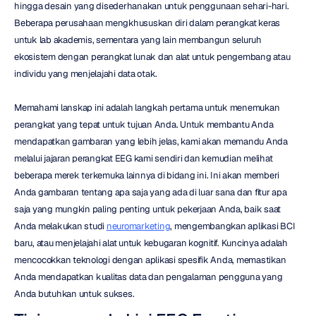
hingga desain yang disederhanakan untuk penggunaan sehari-hari. 
Beberapa perusahaan mengkhususkan diri dalam perangkat keras 
untuk lab akademis, sementara yang lain membangun seluruh 
ekosistem dengan perangkat lunak dan alat untuk pengembang atau 
individu yang menjelajahi data otak.
Memahami lanskap ini adalah langkah pertama untuk menemukan 
perangkat yang tepat untuk tujuan Anda. Untuk membantu Anda 
mendapatkan gambaran yang lebih jelas, kami akan memandu Anda 
melalui jajaran perangkat EEG kami sendiri dan kemudian melihat 
beberapa merek terkemuka lainnya di bidang ini. Ini akan memberi 
Anda gambaran tentang apa saja yang ada di luar sana dan fitur apa 
saja yang mungkin paling penting untuk pekerjaan Anda, baik saat 
Anda melakukan studi 
neuromarketing
, mengembangkan aplikasi BCI 
baru, atau menjelajahi alat untuk kebugaran kognitif. Kuncinya adalah 
mencocokkan teknologi dengan aplikasi spesifik Anda, memastikan 
Anda mendapatkan kualitas data dan pengalaman pengguna yang 
Anda butuhkan untuk sukses.