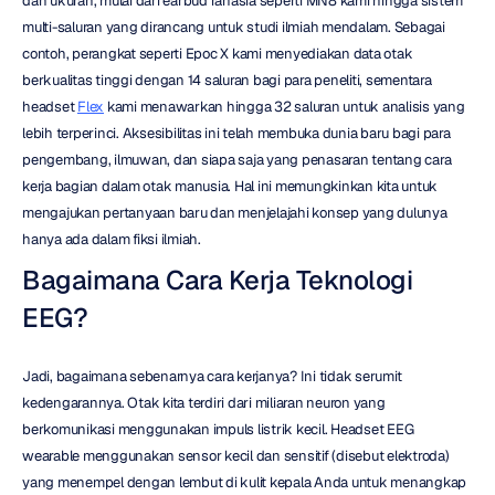
dan ukuran, mulai dari earbud rahasia seperti MN8 kami hingga sistem 
multi-saluran yang dirancang untuk studi ilmiah mendalam. Sebagai 
contoh, perangkat seperti Epoc X kami menyediakan data otak 
berkualitas tinggi dengan 14 saluran bagi para peneliti, sementara 
headset 
Flex
 kami menawarkan hingga 32 saluran untuk analisis yang 
lebih terperinci. Aksesibilitas ini telah membuka dunia baru bagi para 
pengembang, ilmuwan, dan siapa saja yang penasaran tentang cara 
kerja bagian dalam otak manusia. Hal ini memungkinkan kita untuk 
mengajukan pertanyaan baru dan menjelajahi konsep yang dulunya 
hanya ada dalam fiksi ilmiah.
Bagaimana Cara Kerja Teknologi 
EEG?
Jadi, bagaimana sebenarnya cara kerjanya? Ini tidak serumit 
kedengarannya. Otak kita terdiri dari miliaran neuron yang 
berkomunikasi menggunakan impuls listrik kecil. Headset EEG 
wearable menggunakan sensor kecil dan sensitif (disebut elektroda) 
yang menempel dengan lembut di kulit kepala Anda untuk menangkap 