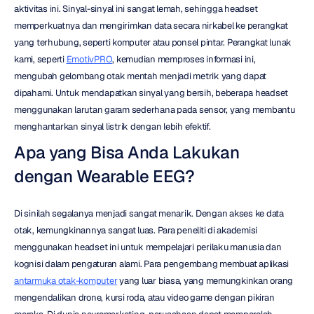
aktivitas ini. Sinyal-sinyal ini sangat lemah, sehingga headset 
memperkuatnya dan mengirimkan data secara nirkabel ke perangkat 
yang terhubung, seperti komputer atau ponsel pintar. Perangkat lunak 
kami, seperti 
EmotivPRO
, kemudian memproses informasi ini, 
mengubah gelombang otak mentah menjadi metrik yang dapat 
dipahami. Untuk mendapatkan sinyal yang bersih, beberapa headset 
menggunakan larutan garam sederhana pada sensor, yang membantu 
menghantarkan sinyal listrik dengan lebih efektif.
Apa yang Bisa Anda Lakukan 
dengan Wearable EEG?
Di sinilah segalanya menjadi sangat menarik. Dengan akses ke data 
otak, kemungkinannya sangat luas. Para peneliti di akademisi 
menggunakan headset ini untuk mempelajari perilaku manusia dan 
kognisi dalam pengaturan alami. Para pengembang membuat aplikasi 
antarmuka otak-komputer
 yang luar biasa, yang memungkinkan orang 
mengendalikan drone, kursi roda, atau video game dengan pikiran 