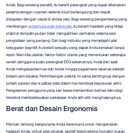
Anda. Bagi seorang peneliti, itu berarti perangkat yang dapat dikenakan 
peserta dengan nyaman selama studi berlangsung dan dapat 
disiapkan dengan cepat di antara sesi. Bagi seorang pengembang yang 
membangun 
antarmuka otak-komputer
, itu berarti headset yang tetap 
stabil di tempatnya dan tidak mengalihkan perhatian selama sesi 
pengodean yang panjang. Dan bagi individu yang menjelajahi alat 
kebugaran kognitif, itu berarti sesuatu yang dapat Anda kenakan tanpa 
repot. Mari kita uraikan faktor-faktor utama yang menentukan seberapa 
ramah pengguna suatu perangkat EEG sebenarnya, mulai dari saat 
Anda mengeluarkannya dari kotak hingga bagaimana rasanya setelah 
berjam-jam dipakai. Pertimbangan praktis ini sama pentingnya dengan 
jumlah saluran dan kualitas data dalam hal membuat keputusan akhir. 
Pengalaman pengguna yang luar biasa memastikan bahwa teknologi 
tersebut memberdayakan pekerjaan Anda alih-alih menghalanginya.
Berat dan Desain Ergonomis
Pikirkan tentang berapa lama Anda berencana untuk mengenakan 
headset Anda. Untuk sesi singkat, sedikit bobot ekstra mungkin bukan 