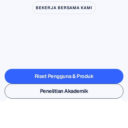
BEKERJA BERSAMA KAMI
Lihat
apa
yang
mungkin
terjadi
ketika
Neurosains
melangkah
keluar
dari
laboratorium
Riset Pengguna & Produk
Riset Pengguna & Produk
Penelitian Akademik
Penelitian Akademik
Daftar untuk buletin kami dan 