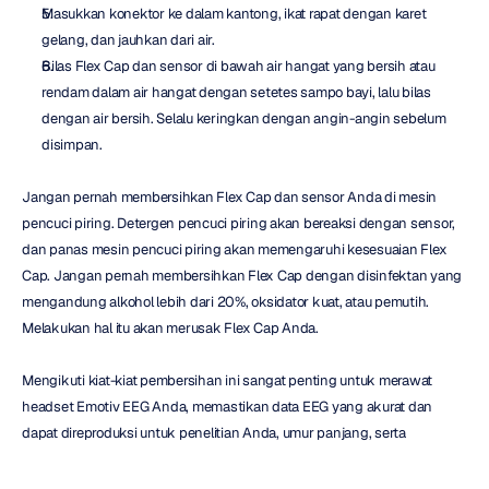
Masukkan konektor ke dalam kantong, ikat rapat dengan karet 
gelang, dan jauhkan dari air.
Bilas Flex Cap dan sensor di bawah air hangat yang bersih atau 
rendam dalam air hangat dengan setetes sampo bayi, lalu bilas 
dengan air bersih. Selalu keringkan dengan angin-angin sebelum 
disimpan.
Jangan pernah membersihkan Flex Cap dan sensor Anda di mesin 
pencuci piring. Detergen pencuci piring akan bereaksi dengan sensor, 
dan panas mesin pencuci piring akan memengaruhi kesesuaian Flex 
Cap. Jangan pernah membersihkan Flex Cap dengan disinfektan yang 
mengandung alkohol lebih dari 20%, oksidator kuat, atau pemutih. 
Melakukan hal itu akan merusak Flex Cap Anda.
Mengikuti kiat-kiat pembersihan ini sangat penting untuk merawat 
headset Emotiv EEG Anda, memastikan data EEG yang akurat dan 
dapat direproduksi untuk penelitian Anda, umur panjang, serta 
kenyamanan partisipan. Dalam ulasan berikutnya, kami akan 
membahas penyimpanan untuk headset Emotiv Anda dan pentingnya 