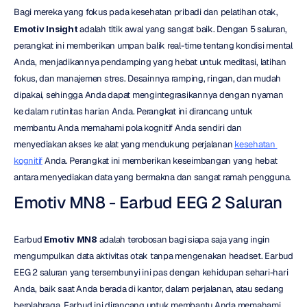
Bagi mereka yang fokus pada kesehatan pribadi dan pelatihan otak, 
Emotiv Insight
 adalah titik awal yang sangat baik. Dengan 5 saluran, 
perangkat ini memberikan umpan balik real-time tentang kondisi mental 
Anda, menjadikannya pendamping yang hebat untuk meditasi, latihan 
fokus, dan manajemen stres. Desainnya ramping, ringan, dan mudah 
dipakai, sehingga Anda dapat mengintegrasikannya dengan nyaman 
ke dalam rutinitas harian Anda. Perangkat ini dirancang untuk 
membantu Anda memahami pola kognitif Anda sendiri dan 
menyediakan akses ke alat yang mendukung perjalanan 
kesehatan 
kognitif
 Anda. Perangkat ini memberikan keseimbangan yang hebat 
antara menyediakan data yang bermakna dan sangat ramah pengguna.
Emotiv MN8 - Earbud EEG 2 Saluran
Earbud 
Emotiv MN8
 adalah terobosan bagi siapa saja yang ingin 
mengumpulkan data aktivitas otak tanpa mengenakan headset. Earbud 
EEG 2 saluran yang tersembunyi ini pas dengan kehidupan sehari-hari 
Anda, baik saat Anda berada di kantor, dalam perjalanan, atau sedang 
berolahraga. Earbud ini dirancang untuk membantu Anda memahami 