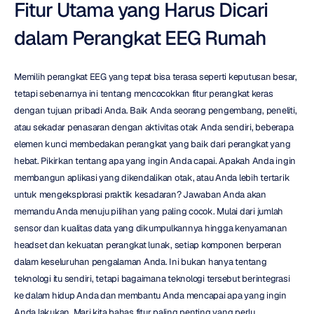
Fitur Utama yang Harus Dicari 
dalam Perangkat EEG Rumah
Memilih perangkat EEG yang tepat bisa terasa seperti keputusan besar, 
tetapi sebenarnya ini tentang mencocokkan fitur perangkat keras 
dengan tujuan pribadi Anda. Baik Anda seorang pengembang, peneliti, 
atau sekadar penasaran dengan aktivitas otak Anda sendiri, beberapa 
elemen kunci membedakan perangkat yang baik dari perangkat yang 
hebat. Pikirkan tentang apa yang ingin Anda capai. Apakah Anda ingin 
membangun aplikasi yang dikendalikan otak, atau Anda lebih tertarik 
untuk mengeksplorasi praktik kesadaran? Jawaban Anda akan 
memandu Anda menuju pilihan yang paling cocok. Mulai dari jumlah 
sensor dan kualitas data yang dikumpulkannya hingga kenyamanan 
headset dan kekuatan perangkat lunak, setiap komponen berperan 
dalam keseluruhan pengalaman Anda. Ini bukan hanya tentang 
teknologi itu sendiri, tetapi bagaimana teknologi tersebut berintegrasi 
ke dalam hidup Anda dan membantu Anda mencapai apa yang ingin 
Anda lakukan. Mari kita bahas fitur paling penting yang perlu 