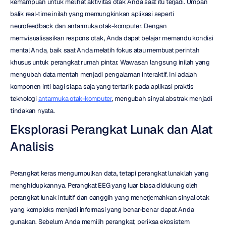
kemampuan untuk melihat aktivitas otak Anda saat itu terjadi. Umpan 
balik real-time inilah yang memungkinkan aplikasi seperti 
neurofeedback dan antarmuka otak-komputer. Dengan 
memvisualisasikan respons otak, Anda dapat belajar memandu kondisi 
mental Anda, baik saat Anda melatih fokus atau membuat perintah 
khusus untuk perangkat rumah pintar. Wawasan langsung inilah yang 
mengubah data mentah menjadi pengalaman interaktif. Ini adalah 
komponen inti bagi siapa saja yang tertarik pada aplikasi praktis 
teknologi 
antarmuka otak-komputer
, mengubah sinyal abstrak menjadi 
tindakan nyata.
Eksplorasi Perangkat Lunak dan Alat 
Analisis
Perangkat keras mengumpulkan data, tetapi perangkat lunaklah yang 
menghidupkannya. Perangkat EEG yang luar biasa didukung oleh 
perangkat lunak intuitif dan canggih yang menerjemahkan sinyal otak 
yang kompleks menjadi informasi yang benar-benar dapat Anda 
gunakan. Sebelum Anda memilih perangkat, periksa ekosistem 