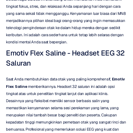
tingkat fokus, stres, dan relaksasi Anda sepanjang hari dengan cara 
yang sama sekali tidak mengganggu. Kenyamanan luar biasa dari MN8 
menjadikannya pilihan ideal bagi orang-orang yang ingin memasukkan 
teknologi penginderaan otak ke dalam hidup mereka dengan sedikit 
keributan. Ini adalah cara sederhana untuk tetap lebih selaras dengan 
kondisi mental Anda saat bepergian.
Emotiv Flex Saline - Headset EEG 32 
Saluran
Saat Anda membutuhkan data otak yang paling komprehensif, 
Emotiv 
Flex Saline
 memberikannya. Headset 32 saluran ini adalah opsi 
tingkat atas untuk penelitian tingkat lanjut dan aplikasi klinis. 
Desainnya yang fleksibel memiliki sensor berbasis salin yang 
memastikan kenyamanan selama sesi perekaman yang lama, yang 
merupakan nilai tambah besar bagi peneliti dan peserta. Cakupan 
kepadatan tinggi memungkinkan pemetaan otak yang sangat rinci dan 
bernuansa. Profesional yang memerlukan solusi EEG yang kuat dan 