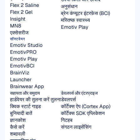
Flex 2 Saline
अनुसंधान
Flex 2 Gel
ब्रेन कंप्यूटर इंटरफ़ेस (BCI)
Insight
मस्तिष्क स्वास्थ्य
MN8
Emotiv Play
एक्सेसरीज
सॉफ्टवेयर
Emotiv Studio
EmotivPRO
Emotiv Play
EmotivBCI
BrainViz
Launcher
Brainwear App
सहायता और समुदाय
डेवलपर्स और एंटरप्राइज
हार्डवेयर की तुलना करें तुलना
डेवलपर्स
क्विक स्टार्ट गाइड
कॉर्टेक्स ऐप (Cortex App)
बुनियादी बातें
कॉर्टेक्स SDK एप्लिकेशन
ज्ञानकोश
गिटहब
कैसे करें
संगठन लाइसेंसिंग
शब्दावली