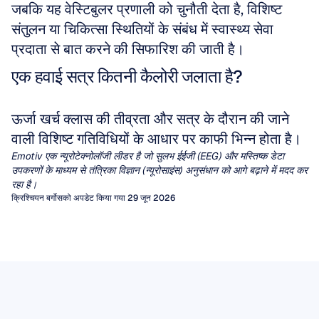
जबकि यह वेस्टिबुलर प्रणाली को चुनौती देता है, विशिष्ट 
संतुलन या चिकित्सा स्थितियों के संबंध में स्वास्थ्य सेवा 
प्रदाता से बात करने की सिफारिश की जाती है।
एक हवाई सत्र कितनी कैलोरी जलाता है?
ऊर्जा खर्च क्लास की तीव्रता और सत्र के दौरान की जाने 
वाली विशिष्ट गतिविधियों के आधार पर काफी भिन्न होता है।
Emotiv एक न्यूरोटेक्नोलॉजी लीडर है जो सुलभ ईईजी (EEG) और मस्तिष्क डेटा 
उपकरणों के माध्यम से तंत्रिका विज्ञान (न्यूरोसाइंस) अनुसंधान को आगे बढ़ाने में मदद कर 
रहा है।
क्रिश्चियन बर्गोस
को अपडेट किया गया 29 जून 2026
डिस्क्रीट कोसाइन ट्रांसफॉर्म
EEG में पावर स्पेक्ट्रल डेंसिटी (Power 
एक इलेक्ट्रोएन्सेफलोग्राम (EEG) लंबी अवधि में दर्जनों
Spectral Density)
चैनलों पर भारी मात्रा में निरंतर डेटा उत्पन्न करता है। यह
एम्पिरीकल मोड डीकम्पोजिशन
पावर स्पेक्ट्रल डेंसिटी, या PSD, वह उपकरण है जो EEG
वॉल्यूम पोर्टेबल हेडसेट की सीमित मेमोरी पर दबाव डालता है,
संकेतों को अलग करता है और आपको बताता है कि उन
अनुभवजन्य मोड अपघटन (Empirical mode
टेलीमेडिसिन नेटवर्क को बाधित करता है, और रीयल-टाइम
डिस्रीट कोसाइन ट्रांसफॉर्म (DCT), जो JPEG संपीड़न के