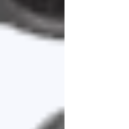
बिक्री
क
(EEG)