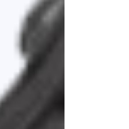
संपूर्ण
ख
मार्गदर्श
इमोटिव
संशोधित
किया
गया
23
फ़