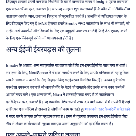
डिज़ाइन आपको अपनी मानसिक स्थितियों के बारे में वास्तविक समय में Insight प्राप्त करने का 
एक सरल तरीका प्रदान करता है। आप यह समझना शुरू कर सकते हैं कि कौन सी गतिविधियाँ या 
वातावरण आपके ध्यान, तनाव या विश्राम को प्रभावित करते हैं। हालांकि वे व्यक्तिगत कल्याण के 
लिए डिज़ाइन किए गए हैं, MN8 ईयरबड हमारे EmotivPRO सॉफ़्टवेयर के साथ भी संगत हैं, जो 
उन्हें उन शोधकर्ताओं और शिक्षकों के लिए एक बहुमुखी उपकरण बनाते हैं जिन्हें डेटा एकत्र करने 
के लिए एक विवेकपूर्ण तरीके की आवश्यकता होती है।
अन्य ईईजी ईयरबड्स की तुलना
Emotiv के अलावा, अन्य नवप्रवर्तक यह तलाश रहे हैं कि इन-इयर ईईजी के साथ क्या संभव है। 
उदाहरण के लिए, NextSense ने नींद का समर्थन करने के लिए आपके मस्तिष्क की प्राकृतिक 
लय के साथ काम करने के लिए डिज़ाइन किए गए ईयरबड विकसित किए हैं। उनका दृष्टिकोण 
एक ऐसा उपकरण बनाना है जो आपकी नींद के पैटर्न को समझने और उनके साथ काम करने में 
आपकी मदद करे। एक अन्य कंपनी, Niura ने अल्फा ईयरबड बनाए हैं जो सतर्कता पर 
प्रतिक्रिया प्रदान करते हैं। यह तकनीक विशेष रूप से उच्च-दांव वाले व्यवसायों में उपयोगी है जहां 
उनींदापन एक जोखिम हो सकता है, लोगों को काम पर रहते हुए 
थकान के स्तर के बारे में सचेत रहने
में मदद करने का एक तरीका प्रदान करता है। इनमें से प्रत्येक उपकरण इन-इयर ईईजी के लिए 
नींद से लेकर कार्यस्थल की सुरक्षा तक एक अलग अनुप्रयोग को प्रदर्शित करता है।
एक आमने-सामने सुविधा तुलना