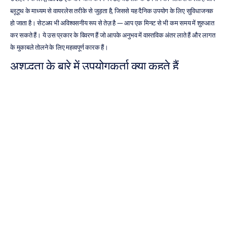
ब्लूटूथ के माध्यम से वायरलेस तरीके से जुड़ता है, जिससे यह दैनिक उपयोग के लिए सुविधाजनक 
हो जाता है। सेटअप भी अविश्वसनीय रूप से तेज़ है — आप एक मिनट से भी कम समय में शुरुआत 
कर सकते हैं। ये उस प्रकार के विवरण हैं जो आपके अनुभव में वास्तविक अंतर लाते हैं और लागत 
के मुकाबले तोलने के लिए महत्वपूर्ण कारक हैं।
अशुद्धता के बारे में उपयोगकर्ता क्या कहते हैं
बेशक, यदि डिवाइस सटीक नहीं है तो कोई भी सुविधा मायने नहीं रखती है। अच्छी खबर यह है कि 
ईईजी ईयरबड्स के पीछे की तकनीक को वैज्ञानिक अनुसंधान द्वारा मान्य किया गया है। कुछ 
अध्ययनों से पता चला है कि ईयरबड्स द्वारा कैप्चर किए गए विद्युत संकेत कुछ अनुप्रयोगों के लिए 
पारंपरिक ईईजी प्रणालियों के तुलनीय हैं। उपयोगकर्ताओं ने उनींदापन और थकान के संकेतों का 
पता लगाने के लिए उन्हें प्रभावी पाया है, जिसके व्यक्तिगत सुरक्षा और उत्पादकता के लिए रोमांचक 
निहितार्थ हैं। शोध ने यह भी प्रदर्शित किया है कि यह तकनीक प्रभावी ढंग से 
नींद के डेटा का 
विश्लेषण
 कर सकती है, जिससे आपको महंगी प्रयोगशाला उपकरणों की आवश्यकता के बिना 
आपकी रात की एक स्पष्ट तस्वीर मिलती है।
आपके लिए सही ईईजी ईयरबड कैसे चुनें