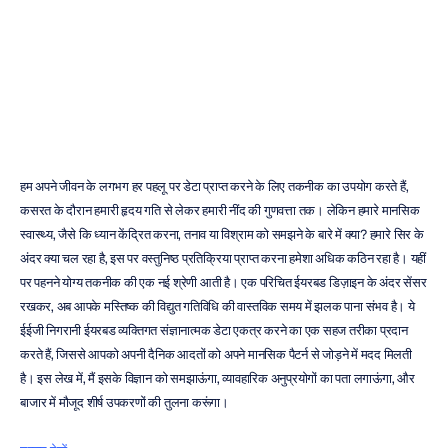
बायर्स
गाइड
इमोटिव
संशोधित
किया
गया
7
जन॰
2026
हम अपने जीवन के लगभग हर पहलू पर डेटा प्राप्त करने के लिए तकनीक का उपयोग करते हैं, 
कसरत के दौरान हमारी हृदय गति से लेकर हमारी नींद की गुणवत्ता तक। लेकिन हमारे मानसिक 
स्वास्थ्य, जैसे कि ध्यान केंद्रित करना, तनाव या विश्राम को समझने के बारे में क्या? हमारे सिर के 
अंदर क्या चल रहा है, इस पर वस्तुनिष्ठ प्रतिक्रिया प्राप्त करना हमेशा अधिक कठिन रहा है। यहीं 
पर पहनने योग्य तकनीक की एक नई श्रेणी आती है। एक परिचित ईयरबड डिज़ाइन के अंदर सेंसर 
रखकर, अब आपके मस्तिष्क की विद्युत गतिविधि की वास्तविक समय में झलक पाना संभव है। ये 
ईईजी निगरानी ईयरबड व्यक्तिगत संज्ञानात्मक डेटा एकत्र करने का एक सहज तरीका प्रदान 
करते हैं, जिससे आपको अपनी दैनिक आदतों को अपने मानसिक पैटर्न से जोड़ने में मदद मिलती 
है। इस लेख में, मैं इसके विज्ञान को समझाऊंगा, व्यावहारिक अनुप्रयोगों का पता लगाऊंगा, और 
बाजार में मौजूद शीर्ष उपकरणों की तुलना करूंगा।