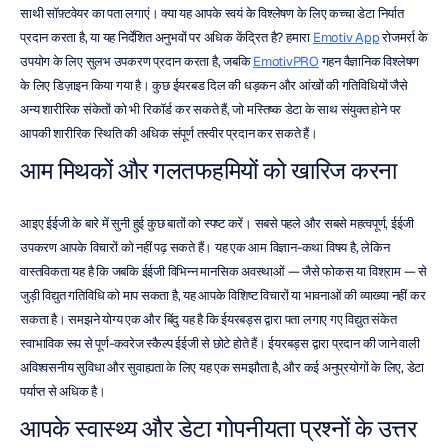
साथी सॉफ़्टवेयर का पता लगाएं। क्या यह आपके स्वयं के विश्लेषण के लिए कच्चा डेटा निर्यात 
प्रदान करता है, या यह निर्देशित अनुभवों पर अधिक केंद्रित है? हमारा 
Emotiv App
 रोजमर्रा के 
उपयोग के लिए सुलभ उपकरण प्रदान करता है, जबकि 
EmotivPRO
 गहन वैज्ञानिक विश्लेषण 
के लिए डिज़ाइन किया गया है। कुछ ईयरबड दिल की धड़कन और आंखों की गतिविधियों जैसे 
अन्य शारीरिक संकेतों को भी रिकॉर्ड कर सकते हैं, जो मस्तिष्क डेटा के साथ संयुक्त होने पर 
आपकी शारीरिक स्थिति की अधिक संपूर्ण तस्वीर प्रदान कर सकते हैं।
आम मिथकों और गलतफहमियों को खारिज करना
आइए ईईजी के बारे में सुनी हुई कुछ बातों को स्पष्ट करें। सबसे पहले और सबसे महत्वपूर्ण, ईईजी 
उपकरण आपके विचारों को नहीं पढ़ सकते हैं। यह एक आम विज्ञान-कथा विषय है, लेकिन 
वास्तविकता यह है कि जबकि ईईजी विभिन्न मानसिक अवस्थाओं — जैसे फोकस या विश्राम — से 
जुड़ी विद्युत गतिविधि को माप सकता है, यह आपके विशिष्ट विचारों या भावनाओं की व्याख्या नहीं कर 
सकता है। समझने योग्य एक और बिंदु यह है कि ईयरबड्स द्वारा पता लगाए गए विद्युत संकेत 
स्वाभाविक रूप से पूर्ण-कवरेज स्कैल्प ईईजी से छोटे होते हैं। ईयरबड्स द्वारा प्रदान की जाने वाली 
अविश्वसनीय सुविधा और सुवाह्यता के लिए यह एक समझौता है, और कई अनुप्रयोगों के लिए, डेटा 
पर्याप्त से अधिक है।
आपके स्वास्थ्य और डेटा गोपनीयता प्रश्नों के उत्तर