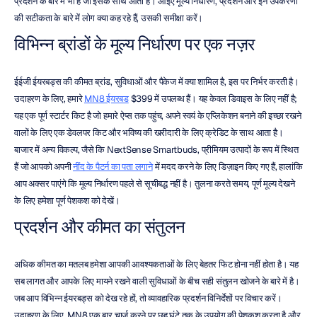
प्रदर्शन के बारे में भी है जो इसके साथ आता है। आइए मूल्य निर्धारण, प्रदर्शन और इन उपकरणों 
की सटीकता के बारे में लोग क्या कह रहे हैं, उसकी समीक्षा करें।
विभिन्न ब्रांडों के मूल्य निर्धारण पर एक नज़र
ईईजी ईयरबड्स की कीमत ब्रांड, सुविधाओं और पैकेज में क्या शामिल है, इस पर निर्भर करती है। 
उदाहरण के लिए, हमारे 
MN8 ईयरबड
 $399 में उपलब्ध हैं। यह केवल डिवाइस के लिए नहीं है; 
यह एक पूर्ण स्टार्टर किट है जो हमारे ऐप्स तक पहुंच, अपने स्वयं के एप्लिकेशन बनाने की इच्छा रखने 
वालों के लिए एक डेवलपर किट और भविष्य की खरीदारी के लिए क्रेडिट के साथ आता है। 
बाजार में अन्य विकल्प, जैसे कि NextSense Smartbuds, प्रीमियम उत्पादों के रूप में स्थित 
हैं जो आपको अपनी 
नींद के पैटर्न का पता लगाने
 में मदद करने के लिए डिज़ाइन किए गए हैं, हालांकि 
आप अक्सर पाएंगे कि मूल्य निर्धारण पहले से सूचीबद्ध नहीं है। तुलना करते समय, पूर्ण मूल्य देखने 
के लिए हमेशा पूर्ण पेशकश को देखें।
प्रदर्शन और कीमत का संतुलन
अधिक कीमत का मतलब हमेशा आपकी आवश्यकताओं के लिए बेहतर फिट होना नहीं होता है। यह 
सब लागत और आपके लिए मायने रखने वाली सुविधाओं के बीच सही संतुलन खोजने के बारे में है। 
जब आप विभिन्न ईयरबड्स को देख रहे हों, तो व्यावहारिक प्रदर्शन विनिर्देशों पर विचार करें। 
उदाहरण के लिए, MN8 एक बार चार्ज करने पर छह घंटे तक के उपयोग की पेशकश करता है और 