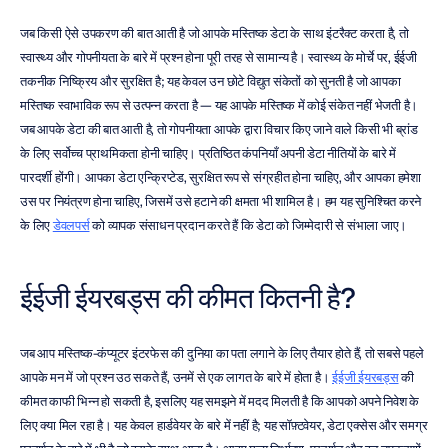
जब किसी ऐसे उपकरण की बात आती है जो आपके मस्तिष्क डेटा के साथ इंटरैक्ट करता है, तो 
स्वास्थ्य और गोपनीयता के बारे में प्रश्न होना पूरी तरह से सामान्य है। स्वास्थ्य के मोर्चे पर, ईईजी 
तकनीक निष्क्रिय और सुरक्षित है; यह केवल उन छोटे विद्युत संकेतों को सुनती है जो आपका 
मस्तिष्क स्वाभाविक रूप से उत्पन्न करता है — यह आपके मस्तिष्क में कोई संकेत नहीं भेजती है। 
जब आपके डेटा की बात आती है, तो गोपनीयता आपके द्वारा विचार किए जाने वाले किसी भी ब्रांड 
के लिए सर्वोच्च प्राथमिकता होनी चाहिए। प्रतिष्ठित कंपनियाँ अपनी डेटा नीतियों के बारे में 
पारदर्शी होंगी। आपका डेटा एन्क्रिप्टेड, सुरक्षित रूप से संग्रहीत होना चाहिए, और आपका हमेशा 
उस पर नियंत्रण होना चाहिए, जिसमें उसे हटाने की क्षमता भी शामिल है। हम यह सुनिश्चित करने 
के लिए 
डेवलपर्स
 को व्यापक संसाधन प्रदान करते हैं कि डेटा को जिम्मेदारी से संभाला जाए।
ईईजी ईयरबड्स की कीमत कितनी है?
जब आप मस्तिष्क-कंप्यूटर इंटरफेस की दुनिया का पता लगाने के लिए तैयार होते हैं, तो सबसे पहले 
आपके मन में जो प्रश्न उठ सकते हैं, उनमें से एक लागत के बारे में होता है। 
ईईजी ईयरबड्स
 की 
कीमत काफी भिन्न हो सकती है, इसलिए यह समझने में मदद मिलती है कि आपको अपने निवेश के 
लिए क्या मिल रहा है। यह केवल हार्डवेयर के बारे में नहीं है; यह सॉफ़्टवेयर, डेटा एक्सेस और समग्र 