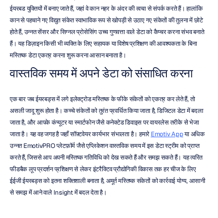
ईयरबड युक्तियों में बनाए जाते हैं, जहां वे कान नहर के अंदर की त्वचा से संपर्क करते हैं। हालांकि 
कान से पहचाने गए विद्युत संकेत स्वाभाविक रूप से खोपड़ी से उठाए गए संकेतों की तुलना में छोटे 
होते हैं, उन्नत सेंसर और सिग्नल प्रोसेसिंग उच्च गुणवत्ता वाले डेटा को कैप्चर करना संभव बनाते 
हैं। यह डिज़ाइन किसी भी व्यक्ति के लिए सहायक या विशेष प्रशिक्षण की आवश्यकता के बिना 
मस्तिष्क डेटा एकत्र करना शुरू करना आसान बनाता है।
वास्तविक समय में अपने डेटा को संसाधित करना
एक बार जब ईयरबड्स में लगे इलेक्ट्रोड मस्तिष्क के फीके संकेतों को एकत्र कर लेते हैं, तो 
असली जादू शुरू होता है। कच्चे संकेतों को तुरंत प्रवर्धित किया जाता है, डिजिटल डेटा में बदला 
जाता है, और आपके कंप्यूटर या स्मार्टफोन जैसे कनेक्टेड डिवाइस पर वायरलेस तरीके से भेजा 
जाता है। यह वह जगह है जहाँ सॉफ़्टवेयर कार्यभार संभालता है। हमारे 
Emotiv App
 या अधिक 
उन्नत EmotivPRO प्लेटफ़ॉर्म जैसे एप्लिकेशन वास्तविक समय में इस डेटा स्ट्रीम को प्राप्त 
करते हैं, जिससे आप अपनी मस्तिष्क गतिविधि को देख सकते हैं और समझ सकते हैं। यह त्वरित 
फीडबैक लूप प्रदर्शन प्रशिक्षण से लेकर इंटरैक्टिव प्रौद्योगिकी विकास तक हर चीज के लिए 
ईईजी ईयरबड्स को इतना शक्तिशाली बनाता है, अमूर्त मस्तिष्क संकेतों को कार्रवाई योग्य, आसानी 
से समझ में आने वाले Insight में बदल देता है।