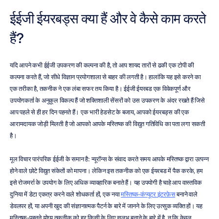
ईईजी ईयरबड्स क्या हैं और वे कैसे काम करते 
हैं?
यदि आपने कभी ईईजी उपकरण की कल्पना की है, तो आप शायद तारों से ढकी एक टोपी की 
कल्पना करते हैं, जो सीधे विज्ञान प्रयोगशाला से बाहर की लगती है। हालांकि यह इसे करने का 
एक तरीका है, तकनीक ने एक लंबा सफर तय किया है। ईईजी ईयरबड एक विवेकपूर्ण और 
उपयोगकर्ता के अनुकूल विकल्प हैं जो शक्तिशाली सेंसरों को उस उपकरण के अंदर रखते हैं जिसे 
आप पहले से ही हर दिन पहनते हैं। एक भारी हेडसेट के बजाय, आपको ईयरबड्स की एक 
आरामदायक जोड़ी मिलती है जो आपको आपके मस्तिष्क की विद्युत गतिविधि का पता लगा सकती 
है।
मूल विचार पारंपरिक ईईजी के समान है: न्यूरॉन्स के संवाद करते समय आपके मस्तिष्क द्वारा उत्पन्न 
होने वाले छोटे विद्युत संकेतों को मापना। लेकिन इस तकनीक को एक ईयरबड में पैक करके, हम 
इसे रोजमर्रा के उपयोग के लिए अधिक व्यावहारिक बनाते हैं। यह उपयोगी है चाहे आप वास्तविक 
दुनिया में डेटा एकत्र करने वाले शोधकर्ता हों, एक नया 
मस्तिष्क-कंप्यूटर इंटरफ़ेस
 बनाने वाले 
डेवलपर हों, या अपनी खुद की संज्ञानात्मक पैटर्न के बारे में जानने के लिए उत्सुक व्यक्ति हों। यह 
मस्तिष्क-पहनने योग्य तकनीक को हर किसी के लिए सुलभ बनाने के बारे में है, न कि केवल 