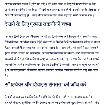
और यह क्या कर सकता है (और क्या नहीं)। इसे अपने लक्ष्यों के लिए सही फिट खोजने के लिए 
अपनी खरीद-पूर्व चेकलिस्ट के रूप में सोचें, चाहे आप शोध कर रहे हों या अपने स्वयं के संज्ञानात्मक 
पैटर्न की खोज कर रहे हों। आइए विचार करने के लिए सबसे महत्वपूर्ण चीजों पर नजर डालें।
देखने के लिए प्रमुख तकनीकी चश्मा
जब आप ईईजी ईयरबड्स की तुलना कर रहे होते हैं, तो तकनीकी विशिष्टताओं में वास्तविक अंतर 
निहित होता है। पारंपरिक स्कैल्प ईईजी उपकरणों के विपरीत जिन्हें स्थापित करना जटिल हो सकता 
है, इन-इयर ईईजी का सबसे बड़ा लाभ इसकी सादगी है — आप उन्हें अपने कानों में डाल सकते हैं। 
ईईजी चैनलों (सेंसर्स) की संख्या देखें; अधिक चैनल मस्तिष्क के अधिक क्षेत्रों से डेटा कैप्चर कर 
सकते हैं, जो विस्तृत शोध के लिए महत्वपूर्ण है। इसके अलावा, नमूना दर पर विचार करें, जो आपको 
बताता है कि प्रति सेकंड कितनी बार डिवाइस डेटा रिकॉर्ड करता है। एक उच्च नमूना दर का अर्थ 
है अधिक विस्तृत डेटा, जो तेजी से बदलती मस्तिष्क गतिविधि को कैप्चर करने के लिए बहुत अच्छा 
है।
सॉफ़्टवेयर और डिवाइस संगतता की जाँच करें
डेटा की व्याख्या करने के लिए बेहतरीन सॉफ़्टवेयर के बिना सबसे उन्नत हार्डवेयर बेकार है। 
खरीदने से पहले, सुनिश्चित करें कि ईयरबड आपके स्मार्टफोन या कंप्यूटर के साथ संगत हैं। फिर, 