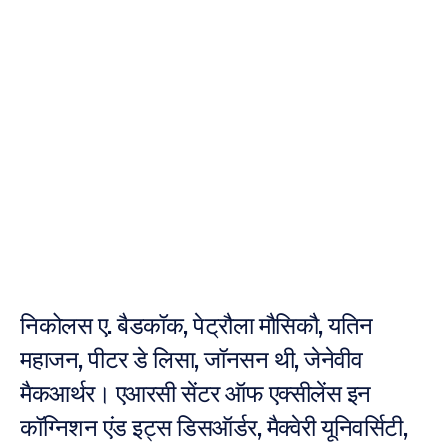
के
लिए
Emotiv
EPOC®
EEG
गेमिंग
प्रणाली
का
सत्यापन
नूरी
जाविद
संशोधित
किया
गया
2
दिस॰
2012
निकोलस ए. बैडकॉक, पेट्रौला मौसिकौ, यतिन 
महाजन, पीटर डे लिसा, जॉनसन थी, जेनेवीव 
मैकआर्थर। एआरसी सेंटर ऑफ एक्सीलेंस इन 
कॉग्निशन एंड इट्स डिसऑर्डर, मैक्वेरी यूनिवर्सिटी, 