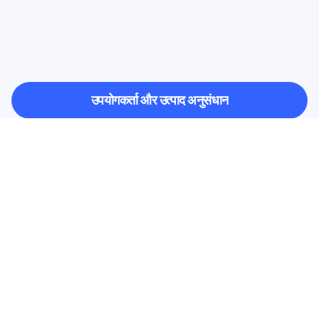
देखें
कि
क्या
संभव
है
जब
तंत्रिका
विज्ञान
(न्यूरोसाइंस)
प्रयोगशाला
से
बाहर
कदम
रखता
है
उपयोगकर्ता और उत्पाद अनुसंधान
उपयोगकर्ता और उत्पाद अनुसंधान
शैक्षणिक अनुसंधान
शैक्षणिक अनुसंधान
हमारे न्यूज़लेटर के लिए साइन अप करें और 
10% की छूट पाएं
चूकें नहीं—आज ही सब्सक्राइब करें और अपनी 
विशेष बचत का दावा करें।
यहाँ सदस्यता लें