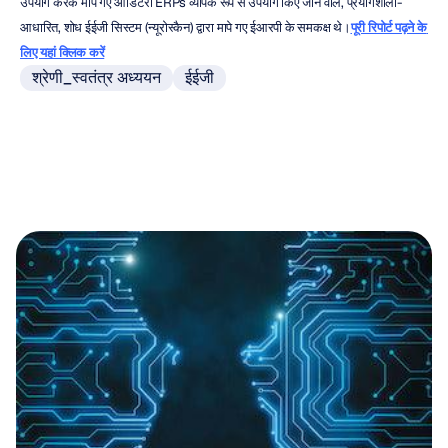
उपयोग करके मापे गए ऑडिटरी ERPs व्यापक रूप से उपयोग किए जाने वाले, प्रयोगशाला-
आधारित, शोध ईईजी सिस्टम (न्यूरोस्कैन) द्वारा मापे गए ईआरपी के समकक्ष थे।
पूरी रिपोर्ट पढ़ने के 
लिए यहां क्लिक करें
श्रेणी_स्वतंत्र अध्ययन
ईईजी