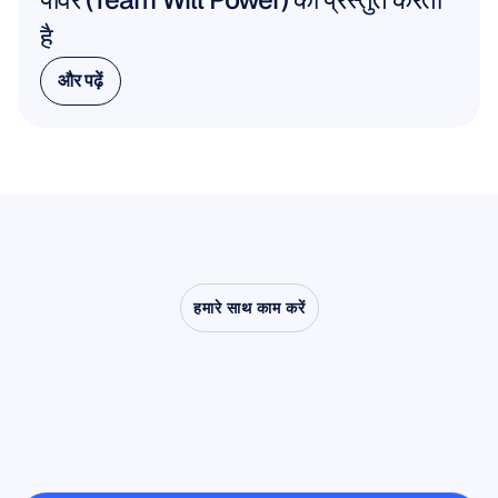
है
और पढ़ें
और पढ़ें
हमारे साथ काम करें
देखें
कि
क्या
संभव
है
जब
तंत्रिका
विज्ञान
(न्यूरोसाइंस)
प्रयोगशाला
से
बाहर
कदम
रखता
है