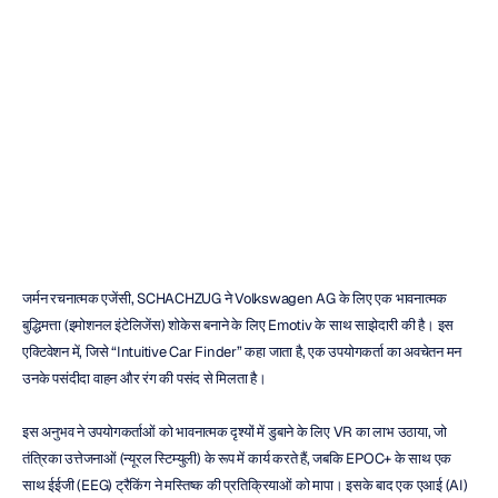
फाइंडर
-
वोक्सवैगन
और
शचज़ुग
मावेरिक
गुयेन
संशोधित
किया
गया
21
फ़र॰
2018
जर्मन रचनात्मक एजेंसी, SCHACHZUG ने Volkswagen AG के लिए एक भावनात्मक 
बुद्धिमत्ता (इमोशनल इंटेलिजेंस) शोकेस बनाने के लिए Emotiv के साथ साझेदारी की है। इस 
एक्टिवेशन में, जिसे “Intuitive Car Finder” कहा जाता है, एक उपयोगकर्ता का अवचेतन मन 
उनके पसंदीदा वाहन और रंग की पसंद से मिलता है।
इस अनुभव ने उपयोगकर्ताओं को भावनात्मक दृश्यों में डुबाने के लिए VR का लाभ उठाया, जो 
तंत्रिका उत्तेजनाओं (न्यूरल स्टिम्युली) के रूप में कार्य करते हैं, जबकि EPOC+ के साथ एक 
साथ ईईजी (EEG) ट्रैकिंग ने मस्तिष्क की प्रतिक्रियाओं को मापा। इसके बाद एक एआई (AI) 