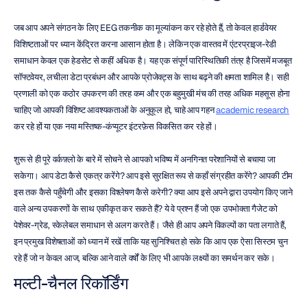
जब आप अपने संगठन के लिए EEG तकनीक का मूल्यांकन कर रहे होते हैं, तो केवल हार्डवेयर 
विशिष्टताओं पर ध्यान केंद्रित करना आसान होता है। लेकिन एक वास्तव में एंटरप्राइज-रेडी 
समाधान केवल एक हेडसेट से कहीं अधिक है। यह एक संपूर्ण पारिस्थितिकी तंत्र है जिसमें मजबूत 
सॉफ्टवेयर, लचीला डेटा प्रबंधन और आपके प्रोजेक्ट्स के साथ बढ़ने की क्षमता शामिल है। सही 
प्रणाली को एक कठोर उपकरण की तरह कम और एक बहुमुखी मंच की तरह अधिक महसूस होना 
चाहिए जो आपकी विशिष्ट आवश्यकताओं के अनुकूल हो, चाहे आप गहन 
academic research
कर रहे हों या एक नया मस्तिष्क-कंप्यूटर इंटरफ़ेस विकसित कर रहे हों।
शुरू से ही पूरे वर्कफ़्लो के बारे में सोचने से आपको भविष्य में अनगिनत परेशानियों से बचाया जा 
सकेगा। आप डेटा कैसे एकत्र करेंगे? आप इसे सुरक्षित रूप से कहाँ संग्रहीत करेंगे? आपकी टीम 
इस तक कैसे पहुँचेगी और इसका विश्लेषण कैसे करेगी? क्या आप इसे अपने द्वारा उपयोग किए जाने 
वाले अन्य उपकरणों के साथ एकीकृत कर सकते हैं? ये वे प्रश्न हैं जो एक उपभोक्ता गैजेट को 
पेशेवर-ग्रेड, स्केलेबल समाधान से अलग करते हैं। जैसे ही आप अपने विकल्पों का पता लगाते हैं, 
इन प्रमुख विशेषताओं को ध्यान में रखें ताकि यह सुनिश्चित हो सके कि आप एक ऐसा सिस्टम चुन 
रहे हैं जो न केवल आज, बल्कि आने वाले वर्षों के लिए भी आपके लक्ष्यों का समर्थन कर सके।
मल्टी-चैनल रिकॉर्डिंग