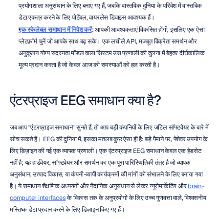
प्रयोगशाला अनुसंधान के लिए बनाए गए हैं, जबकि वास्तविक दुनिया के परिवेश में वास्तविक 
डेटा एकत्र करने के लिए पोर्टेबल, वायरलेस डिवाइस आवश्यक हैं।
एक स्केलेबल समाधान में निवेश करें
: आपकी आवश्यकताएं विकसित होंगी, इसलिए एक ऐसा 
प्लेटफ़ॉर्म चुनें जो आपके साथ बढ़ सके। एक लचीले API, मजबूत विक्रेता समर्थन और 
अनुकूलन योग्य सदस्यता मॉडल वाला सिस्टम उस प्रणाली की तुलना में बेहतर दीर्घकालिक 
मूल्य प्रदान करता है जो केवल आज की समस्याओं को हल करती है।
एंटरप्राइज EEG समाधान क्या है?
जब आप "एंटरप्राइज समाधान" सुनते हैं, तो आप बड़ी कंपनियों के लिए जटिल सॉफ्टवेयर के बारे में 
सोच सकते हैं। EEG की दुनिया में, इसका मतलब कुछ ऐसा ही है: बड़े पैमाने पर, पेशेवर उपयोग के 
लिए डिज़ाइन की गई एक व्यापक प्रणाली। एक एंटरप्राइज EEG समाधान केवल एक हेडसेट 
नहीं है; यह हार्डवेयर, सॉफ्टवेयर और समर्थन का एक पूरा पारिस्थितिकी तंत्र है जो व्यापक 
अनुसंधान, उत्पाद विकास, या कंपनी-व्यापी कार्यक्रमों की मांगों को संभालने के लिए बनाया गया 
है। ये समाधान शैक्षणिक अध्ययनों और नैदानिक अनुसंधान से लेकर न्यूरोमार्केटिंग और 
brain-
computer interfaces
 के विकास तक के अनुप्रयोगों के लिए उच्च गुणवत्ता वाले, विश्वसनीय 
मस्तिष्क डेटा प्रदान करने के लिए डिज़ाइन किए गए हैं।