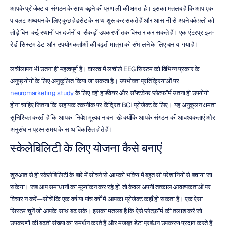
आपके प्रोजेक्ट या संगठन के साथ बढ़ने की प्रणाली की क्षमता है। इसका मतलब है कि आप एक 
पायलट अध्ययन के लिए कुछ हेडसेट के साथ शुरू कर सकते हैं और आसानी से अपने वर्कफ़्लो को 
तोड़े बिना कई स्थानों पर दर्जनों या सैकड़ों उपकरणों तक विस्तार कर सकते हैं। एक एंटरप्राइज-
रेडी सिस्टम डेटा और उपयोगकर्ताओं की बढ़ती मात्रा को संभालने के लिए बनाया गया है।
लचीलापन भी उतना ही महत्वपूर्ण है। वास्तव में लचीले EEG सिस्टम को विभिन्न प्रकार के 
अनुप्रयोगों के लिए अनुकूलित किया जा सकता है। उपभोक्ता प्रतिक्रियाओं पर 
neuromarketing study
 के लिए वही हार्डवेयर और सॉफ्टवेयर प्लेटफॉर्म उतना ही उपयोगी 
होना चाहिए जितना कि सहायक तकनीक पर केंद्रित BCI प्रोजेक्ट के लिए। यह अनुकूलन क्षमता 
सुनिश्चित करती है कि आपका निवेश मूल्यवान बना रहे क्योंकि आपके संगठन की आवश्यकताएं और 
अनुसंधान प्रश्न समय के साथ विकसित होते हैं।
स्केलेबिलिटी के लिए योजना कैसे बनाएं
शुरुआत से ही स्केलेबिलिटी के बारे में सोचने से आपको भविष्य में बहुत सी परेशानियों से बचाया जा 
सकेगा। जब आप समाधानों का मूल्यांकन कर रहे हों, तो केवल अपनी तत्काल आवश्यकताओं पर 
विचार न करें—सोचें कि एक वर्ष या पांच वर्षों में आपका प्रोजेक्ट कहाँ हो सकता है। एक ऐसा 
सिस्टम चुनें जो आपके साथ बढ़ सके। इसका मतलब है कि ऐसे प्लेटफ़ॉर्म की तलाश करें जो 
उपकरणों की बढ़ती संख्या का समर्थन करते हैं और मजबूत डेटा प्रबंधन उपकरण प्रदान करते हैं 