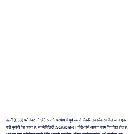
2026
में
उद्यम
(एंटरप्राइज)
के
लिए
शीर्ष
स्केलेबल
ईईजी
(EEG)
समाधान
इमोटिव
संशोधित
किया
गया
6
जन॰
2026
ईईजी (EEG) प्रोजेक्ट को छोटे स्तर के प्रयोग से पूर्ण रूप से विकसित कार्यक्रम में ले जाना एक 
बड़ी चुनौती पेश करता है: स्केलेबिलिटी (Scalability)। जैसे-जैसे आपका काम विकसित होता है, 