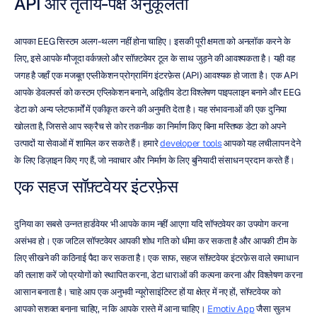
API और तृतीय-पक्ष अनुकूलता
आपका EEG सिस्टम अलग-थलग नहीं होना चाहिए। इसकी पूरी क्षमता को अनलॉक करने के 
लिए, इसे आपके मौजूदा वर्कफ़्लो और सॉफ़्टवेयर टूल के साथ जुड़ने की आवश्यकता है। यही वह 
जगह है जहाँ एक मजबूत एप्लीकेशन प्रोग्रामिंग इंटरफ़ेस (API) आवश्यक हो जाता है। एक API 
आपके डेवलपर्स को कस्टम एप्लिकेशन बनाने, अद्वितीय डेटा विश्लेषण पाइपलाइन बनाने और EEG 
डेटा को अन्य प्लेटफार्मों में एकीकृत करने की अनुमति देता है। यह संभावनाओं की एक दुनिया 
खोलता है, जिससे आप स्क्रैच से कोर तकनीक का निर्माण किए बिना मस्तिष्क डेटा को अपने 
उत्पादों या सेवाओं में शामिल कर सकते हैं। हमारे 
developer tools
 आपको यह लचीलापन देने 
के लिए डिज़ाइन किए गए हैं, जो नवाचार और निर्माण के लिए बुनियादी संसाधन प्रदान करते हैं।
एक सहज सॉफ़्टवेयर इंटरफ़ेस
दुनिया का सबसे उन्नत हार्डवेयर भी आपके काम नहीं आएगा यदि सॉफ्टवेयर का उपयोग करना 
असंभव हो। एक जटिल सॉफ्टवेयर आपकी शोध गति को धीमा कर सकता है और आपकी टीम के 
लिए सीखने की कठिनाई पैदा कर सकता है। एक साफ, सहज सॉफ़्टवेयर इंटरफ़ेस वाले समाधान 
की तलाश करें जो प्रयोगों को स्थापित करना, डेटा धाराओं की कल्पना करना और विश्लेषण करना 
आसान बनाता है। चाहे आप एक अनुभवी न्यूरोसाइंटिस्ट हों या क्षेत्र में नए हों, सॉफ्टवेयर को 
आपको सशक्त बनाना चाहिए, न कि आपके रास्ते में आना चाहिए। 
Emotiv App
 जैसा सुलभ 