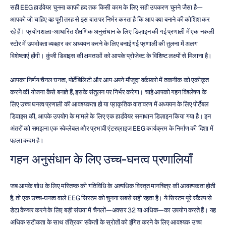
सही EEG हार्डवेयर चुनना काफी हद तक किसी काम के लिए सही उपकरण चुनने जैसा है—
आपको जो चाहिए वह पूरी तरह से इस बात पर निर्भर करता है कि आप क्या बनाने की कोशिश कर 
रहे हैं। प्रयोगशाला-आधारित शैक्षणिक अनुसंधान के लिए डिज़ाइन की गई प्रणाली में एक नकली 
स्टोर में उपभोक्ता व्यवहार का अध्ययन करने के लिए बनाई गई प्रणाली की तुलना में अलग 
विशेषताएं होंगी। कुंजी डिवाइस की क्षमताओं को आपके प्रोजेक्ट के विशिष्ट लक्ष्यों से मिलाना है।
आपका निर्णय चैनल घनत्व, पोर्टेबिलिटी और आप अपने मौजूदा वर्कफ़्लो में तकनीक को एकीकृत 
करने की योजना कैसे बनाते हैं, इसके संतुलन पर निर्भर करेगा। चाहे आपको गहन विश्लेषण के 
लिए उच्च घनत्व प्रणाली की आवश्यकता हो या प्राकृतिक वातावरण में अध्ययन के लिए पोर्टेबल 
डिवाइस की, आपके उपयोग के मामले के लिए एक हार्डवेयर समाधान डिज़ाइन किया गया है। इन 
अंतरों को समझना एक स्केलेबल और प्रभावी एंटरप्राइज EEG कार्यक्रम के निर्माण की दिशा में 
पहला कदम है।
गहन अनुसंधान के लिए उच्च-घनत्व प्रणालियाँ
जब आपके शोध के लिए मस्तिष्क की गतिविधि के अत्यधिक विस्तृत मानचित्र की आवश्यकता होती 
है, तो एक उच्च-घनत्व वाले EEG सिस्टम को चुनना सबसे सही रहता है। ये सिस्टम पूरे स्कैल्प से 
डेटा कैप्चर करने के लिए बड़ी संख्या में चैनलों—अक्सर 32 या अधिक—का उपयोग करते हैं। यह 
अधिक सटीकता के साथ तंत्रिका संकेतों के स्रोतों को इंगित करने के लिए आवश्यक उच्च 