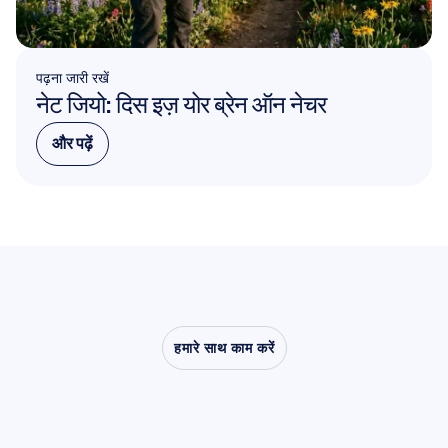
पढ़ना जारी रखें
नेट जियो: दिस इज़ योर ब्रेन ऑन नेचर
और पढ़ें
और पढ़ें
हमारे साथ काम करें
देखें
कि
क्या
संभव
है
जब
तंत्रिका