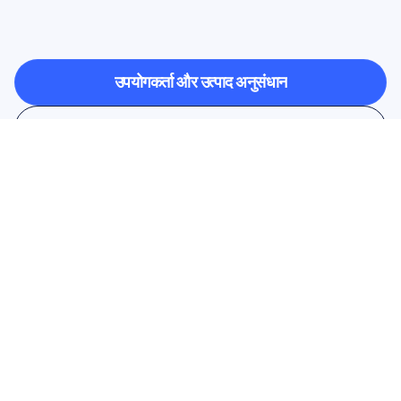
विज्ञान
(न्यूरोसाइंस)
प्रयोगशाला
से
बाहर
कदम
रखता
है
उपयोगकर्ता और उत्पाद अनुसंधान
उपयोगकर्ता और उत्पाद अनुसंधान
शैक्षणिक अनुसंधान
शैक्षणिक अनुसंधान
हमारे न्यूज़लेटर के लिए साइन अप करें और 
10% की छूट पाएं
चूकें नहीं—आज ही सब्सक्राइब करें और अपनी 
विशेष बचत का दावा करें।
यहाँ सदस्यता लें
यहाँ सदस्यता लें