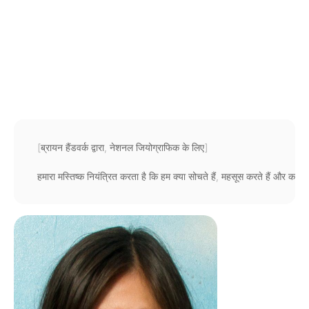
अविश्वसनीय
अनुप्रयोग
नूरी
जाविद
संशोधित
किया
गया
3
अग॰
2015
[
ब्रायन 
हैंडवर्क 
द्वारा
,
नेशनल 
जियोग्राफिक 
के 
लिए
]
हमारा 
मस्तिष्क 
नियंत्रित 
करता 
है 
कि 
हम 
क्या 
सोचते 
हैं
,
महसूस 
करते 
हैं 
और 
करते 