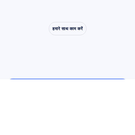
हमारे साथ काम करें
देखें
कि
क्या
संभव
है
जब
तंत्रिका
विज्ञान
(न्यूरोसाइंस)
प्रयोगशाला
से
बाहर
कदम
रखता
है
उपयोगकर्ता और उत्पाद अनुसंधान
उपयोगकर्ता और उत्पाद अनुसंधान
शैक्षणिक अनुसंधान
शैक्षणिक अनुसंधान