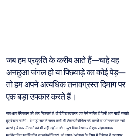
ब्रेन
ऑन
नेचर
नूरी
जाविद
संशोधित
किया
गया
9
दिस॰
2015
जब हम प्रकृति के करीब आते हैं—चाहे वह 
अनछुआ जंगल हो या पिछवाड़े का कोई पेड़—
तो हम अपने अत्यधिक तनावग्रस्त दिमाग पर 
एक बड़ा उपकार करते हैं।
जब आप रेगिस्तान की ओर निकलते हैं, तो डेविड स्ट्रायर एक ऐसे व्यक्ति हैं जिन्हें आप गाड़ी चलाते 
हुए देखना चाहेंगे। वे गाड़ी चलाते समय कभी भी टेक्स्ट मैसेजिंग नहीं करते या फोन पर बात नहीं 
करते। वे कार में खाने को भी सही नहीं मानते। यूटा विश्वविद्यालय में एक संज्ञानात्मक 
मनोवैज्ञानिक (कॉग्निटिव साइकोलॉजिस्ट), जो ध्यान (अटेंशन) के विषय में विशेषज्ञ हैं, स्ट्रायर 