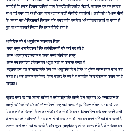
जानते हैं कि हमारा दिमाग गलतियां करने के प्रति संवेदनशील होता है, खासकर तब जब हम एक 
साथ कई काम कर रहे हों और ध्यान भटकाने वाली चीजों से बच रहे हों। उनके शोध ने अन्य चीजों 
के अलावा यह भी दिखाया है कि सेल फोन का उपयोग करने से अधिकांश ड्राइवरों पर उतना ही 
बुरा प्रभाव पड़ता है जितना कि शराब पीने से होता है।
आर्कटिक बर्फ में अनुसंधान जहाज का चित्र
 चरम अनुसंधान दिखाता है कि आर्कटिक की बर्फ क्यों घट रही है
 लंदन अंडरग्राउंड स्टेशन में प्रवेश करते लोगों का चित्र
 लंदन का 'बिग डिग' इतिहास की अद्भुत परतों को उजागर करता है
 स्ट्रायर इस बात को समझने के लिए एक अनूठी स्थिति में हैं कि आधुनिक जीवन हमारे साथ क्या 
करता है। एक शौकीन बैकपैकर (पैदल यात्री) के रूप में, वे सोचते हैं कि उन्हें इसका उपाय पता है: 
प्रकृति।
यूटा के ब्लफ़ के पास जंगली घाटियों में कैंपिंग ट्रिप के तीसरे दिन, स्ट्रायर 22 मनोविज्ञान के 
छात्रों को "थ्री-डे इफेक्ट" (तीन-दिवसीय प्रभाव) समझाते हुए चिकन एंचिलाडा पाई की एक 
विशाल लोहे की केतली तैयार कर रहे हैं। वे कहते हैं कि हमारा दिमाग बिना थके काम करने वाली 
तीन-पाउंड की मशीन नहीं है; यह आसानी से थक जाता है। जब हम अपनी गति को धीमा करते हैं, 
व्यस्तता वाले कामों को बंद करते हैं, और सुंदर प्राकृतिक दृश्यों का आनंद लेते हैं, तो न केवल हम 