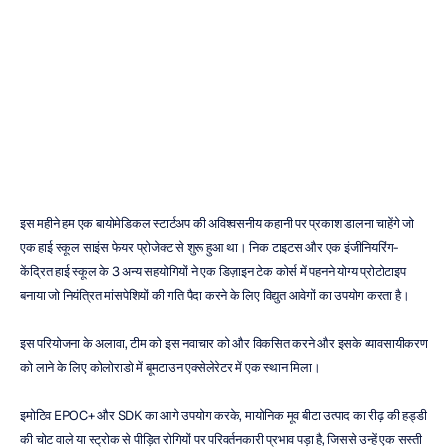
इंक
(Myonic
Technologies
Inc.)
डुक
ट्रान
संशोधित
किया
गया
25
नव॰
2017
इस महीने हम एक बायोमेडिकल स्टार्टअप की अविश्वसनीय कहानी पर प्रकाश डालना चाहेंगे जो 
एक हाई स्कूल साइंस फेयर प्रोजेक्ट से शुरू हुआ था। निक टाइटस और एक इंजीनियरिंग-
केंद्रित हाई स्कूल के 3 अन्य सहयोगियों ने एक डिज़ाइन टेक कोर्स में पहनने योग्य प्रोटोटाइप 
बनाया जो नियंत्रित मांसपेशियों की गति पैदा करने के लिए विद्युत आवेगों का उपयोग करता है।
इस परियोजना के अलावा, टीम को इस नवाचार को और विकसित करने और इसके व्यावसायीकरण 
को लाने के लिए कोलोराडो में बूमटाउन एक्सेलेरेटर में एक स्थान मिला।
इमोटिव EPOC+ और SDK का आगे उपयोग करके, मायोनिक मूव बीटा उत्पाद का रीढ़ की हड्डी 
की चोट वाले या स्ट्रोक से पीड़ित रोगियों पर परिवर्तनकारी प्रभाव पड़ा है, जिससे उन्हें एक सस्ती 