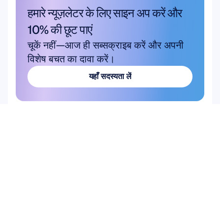
हमारे न्यूज़लेटर के लिए साइन अप करें और 
10% की छूट पाएं
चूकें नहीं—आज ही सब्सक्राइब करें और अपनी 
विशेष बचत का दावा करें।
यहाँ सदस्यता लें
यहाँ सदस्यता लें
उत्पाद
हार्डवेयर
इपॉक एक्स
Flex 2 Saline
Flex 2 Gel
Insight
MN8
एक्सेसरीज
सॉफ्टवेयर
Emotiv Studio