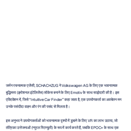
द
इन्ट्यूटिव
कार
फाइंडर
-
वोक्सवैगन
और
शचज़ुग
मावेरिक
गुयेन
संशोधित
किया
गया
21
फ़र॰
2018
जर्मन रचनात्मक एजेंसी, SCHACHZUG ने Volkswagen AG के लिए एक भावनात्मक 
बुद्धिमत्ता (इमोशनल इंटेलिजेंस) शोकेस बनाने के लिए Emotiv के साथ साझेदारी की है। इस 
एक्टिवेशन में, जिसे “Intuitive Car Finder” कहा जाता है, एक उपयोगकर्ता का अवचेतन मन 
उनके पसंदीदा वाहन और रंग की पसंद से मिलता है।
इस अनुभव ने उपयोगकर्ताओं को भावनात्मक दृश्यों में डुबाने के लिए VR का लाभ उठाया, जो 
तंत्रिका उत्तेजनाओं (न्यूरल स्टिम्युली) के रूप में कार्य करते हैं, जबकि EPOC+ के साथ एक 