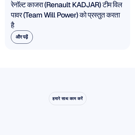
रेनॉल्ट काजरा (Renault KADJAR) टीम विल 
पावर (Team Will Power) को प्रस्तुत करता 
है
और पढ़ें
और पढ़ें
हमारे साथ काम करें
देखें
कि
क्या
संभव
है
जब
तंत्रिका
विज्ञान
(न्यूरोसाइंस)
प्रयोगशाला