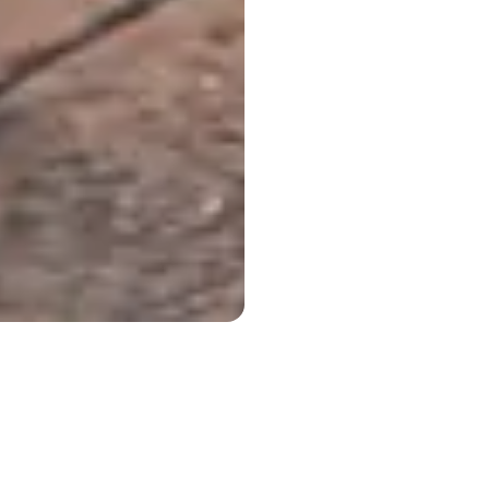
क विज्ञान। डेबेनर1, फाल्क मिनो, रेनर एमकेस, क
ार्टन डी वोस