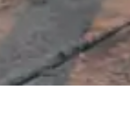
मनोशारीरि
गंड्रास, म