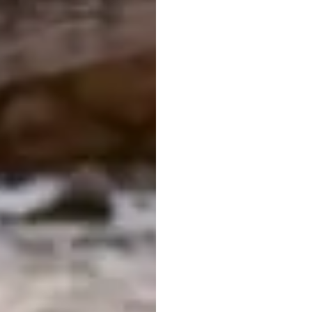
हैं?
नूरी
जाविद
संशोधित
किया
गया
27