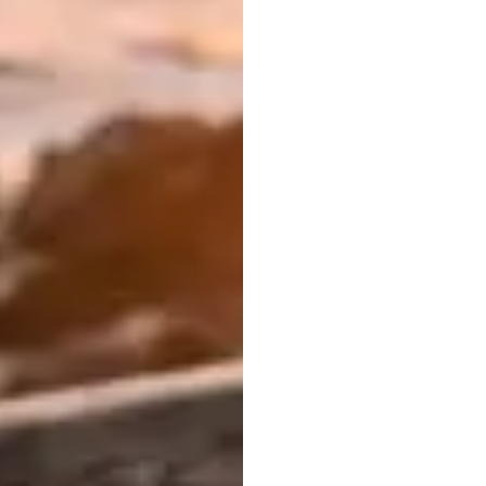
क्या
आ
छोटे
औ
(EEG)
जाने
के