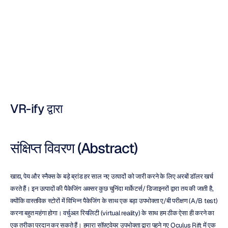
परीक्षण
नूरी
जाविद
संशोधित
किया
गया
21
अप्रैल
2016
VR-ify द्वारा
संक्षिप्त विवरण (Abstract)
खाद्य, पेय और स्नैक्स के बड़े ब्रांड हर साल नए उत्पादों को जारी करने के लिए अरबों डॉलर खर्च 
करते हैं। इन उत्पादों की पैकेजिंग अक्सर कुछ चुनिंदा मार्केटर्स/ डिजाइनरों द्वारा तय की जाती है, 
क्योंकि वास्तविक स्टोरों में विभिन्न पैकेजिंग के साथ एक बड़ा उपभोक्ता ए/बी परीक्षण (A/B test) 
करना बहुत महंगा होगा। वर्चुअल रियलिटी (virtual reality) के साथ हम ठीक ऐसा ही करने का 
एक तरीका प्रदान कर सकते हैं। हमारा सॉफ़्टवेयर उपभोक्ता द्वारा पहने गए Oculus Rift में एक 