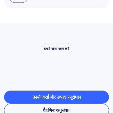
और पढ़ें
हमारे साथ काम करें
देखें
कि
क्या
संभव
है
जब
तंत्रिका
विज्ञान
(न्यूरोसाइंस)
प्रयोगशाला
से
बाहर
कदम
रखता
है
उपयोगकर्ता और उत्पाद अनुसंधान
उपयोगकर्ता और उत्पाद अनुसंधान
शैक्षणिक अनुसंधान