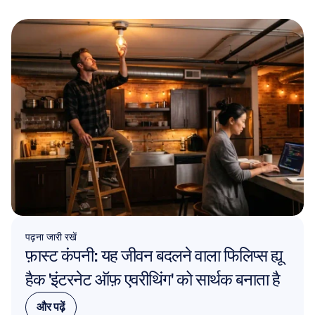
पढ़ना जारी रखें
फ़ास्ट कंपनी: यह जीवन बदलने वाला फिलिप्स ह्यू 
हैक 'इंटरनेट ऑफ़ एवरीथिंग' को सार्थक बनाता है
और पढ़ें