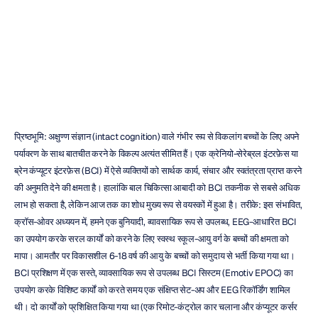
सकते
हैं
इमोटिव
संशोधित
किया
गया
8
जुल॰
2019
प्रिष्ठभूमि: अक्षुण्ण संज्ञान (intact cognition) वाले गंभीर रूप से विकलांग बच्चों के लिए अपने 
पर्यावरण के साथ बातचीत करने के विकल्प अत्यंत सीमित हैं। एक क्रेनियो-सेरेब्रल इंटरफ़ेस या 
ब्रेन कंप्यूटर इंटरफ़ेस (BCI) में ऐसे व्यक्तियों को सार्थक कार्य, संचार और स्वतंत्रता प्राप्त करने 
की अनुमति देने की क्षमता है। हालांकि बाल चिकित्सा आबादी को BCI तकनीक से सबसे अधिक 
लाभ हो सकता है, लेकिन आज तक का शोध मुख्य रूप से वयस्कों में हुआ है। तरीके: इस संभावित, 
क्रॉस-ओवर अध्ययन में, हमने एक बुनियादी, व्यावसायिक रूप से उपलब्ध, EEG-आधारित BCI 
का उपयोग करके सरल कार्यों को करने के लिए स्वस्थ स्कूल-आयु वर्ग के बच्चों की क्षमता को 
मापा। आमतौर पर विकासशील 6-18 वर्ष की आयु के बच्चों को समुदाय से भर्ती किया गया था। 
BCI प्रशिक्षण में एक सस्ते, व्यावसायिक रूप से उपलब्ध BCI सिस्टम (Emotiv EPOC) का 
उपयोग करके विशिष्ट कार्यों को करते समय एक संक्षिप्त सेट-अप और EEG रिकॉर्डिंग शामिल 
थी। दो कार्यों को प्रशिक्षित किया गया था (एक रिमोट-कंट्रोल कार चलाना और कंप्यूटर कर्सर 