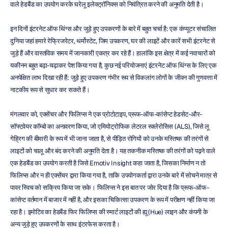
वाले हेडबैंड का उपयोग करके घरेलू इलेक्ट्रॉनिक्स को नियंत्रित करने की अनुमति देती है।
इन दिनों इंटरनेट ऑफ थिंग्स और जुड़े हुए उपकरणों के बारे में बहुत चर्चा है: एक कंप्यूटर संचालित 
दुनिया जहां हमारे रेफ्रिजरेटर, थर्मोस्टेट, जिम उपकरण, घर की लाइटें और कारें सभी इंटरनेट से 
जुड़े हैं और वास्तविक समय में जानकारी एकत्र कर रहे हैं। हालांकि इस क्षेत्र में कई नवाचारों को 
यकीनन बहुत बढ़ा-चढ़ाकर पेश किया गया है, कुछ नई परियोजनाएं इंटरनेट ऑफ थिंग्स के लिए एक 
अनपेक्षित लाभ दिखा रही हैं: जुड़े हुए उपकरण गंभीर रूप से विकलांग लोगों के जीवन की गुणवत्ता में 
नाटकीय रूप से सुधार कर सकते हैं।
मंगलवार को, एक्सेंचर और फिलिप्स ने एक प्रोटोटाइप, प्रूफ-ऑफ-कांसेप्ट हेडसेट-और-
सॉफ्टवेयर कॉम्बो का अनावरण किया, जो एमियोट्रोफिक लेटरल स्क्लेरोसिस (ALS), जिसे लू 
गेह्रिग की बीमारी के रूप में भी जाना जाता है, से पीड़ित रोगियों को उनके मस्तिष्क की तरंगों से 
लाइटों को चालू और बंद करने की अनुमति देता है। यह तकनीक मस्तिष्क की तरंगों को पढ़ने वाले 
एक हेडबैंड का उपयोग करती है जिसे Emotiv Insight कहा जाता है, जिसका निर्माण न तो 
फिलिप्स और न ही एक्सेंचर द्वारा किया गया है, ताकि उपयोगकर्ता द्वारा उनके बारे में सोचने मात्र से 
पावर स्विच को सक्रिय किया जा सके। फिलिप्स ने इस बात पर जोर दिया है कि प्रूफ-ऑफ-
कांसेप्ट वर्तमान में बाजार में नहीं है, और इसका चिकित्सा उपकरण के रूप में परीक्षण नहीं किया जा 
रहा है। इमोटिव का हेडबैंड फिर फिलिप्स की स्मार्ट लाइटों की ह्यू (Hue) लाइन और कंपनी के 
अन्य जुड़े हुए उपकरणों के साथ इंटरफेस करता है।