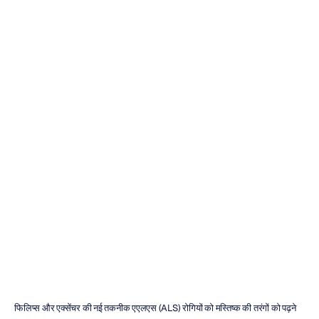
फ़ास्ट
कंपनी:
यह
जीवन
बदलने
वाला
फिलिप्स
ह्यू
हैक
'इंटरनेट
ऑफ़
एवरीथिंग'
को
सार्थक
बनाता
है
नूरी
जाविद
संशोधित
किया
गया
7
अग॰
2014
फिलिप्स और एक्सेंचर की नई तकनीक एएलएस (ALS) रोगियों को मस्तिष्क की तरंगों को पढ़ने 