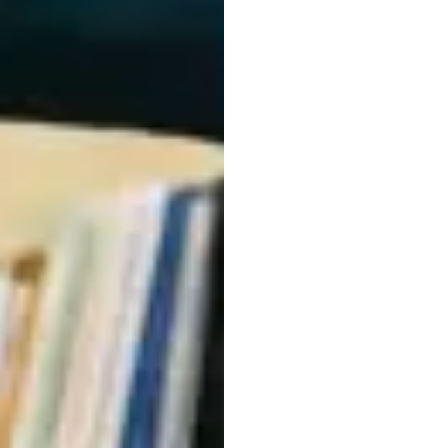
सरल
ब्
इंटरफे
सकते
हैं
मावेरिक
गुयेन
संशोधित
किया
गया