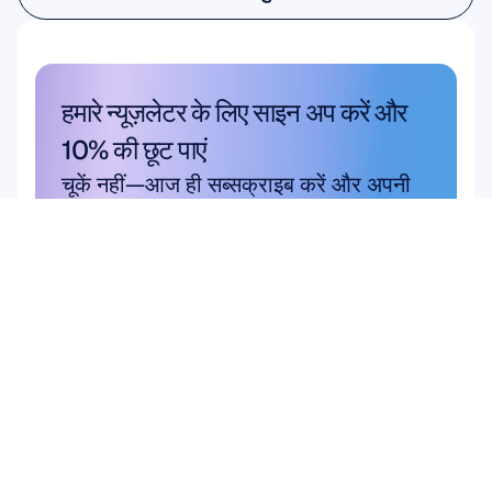
शैक्षणिक अनुसंधान
हमारे न्यूज़लेटर के लिए साइन अप करें और 
10% की छूट पाएं
चूकें नहीं—आज ही सब्सक्राइब करें और अपनी 
विशेष बचत का दावा करें।
यहाँ सदस्यता लें
यहाँ सदस्यता लें
उत्पाद
समाधान
शैक्षणिक अनुसंधान
हार्डवेयर
इपॉक एक्स
उपयोगकर्ता और उत्पाद 
Flex 2 Saline
अनुसंधान
Flex 2 Gel
ब्रेन कंप्यूटर इंटरफ़ेस (BCI)
Insight
मस्तिष्क स्वास्थ्य