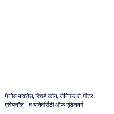
मस्तिष्क
को
सक्रिय
करना
नूरी
जाविद
संशोधित
किया
गया
15
सित॰
2012
पैनोस मावरोस, रिचर्ड कॉन, जेनिफर रो, पीटर 
एस्पिनॉल। द यूनिवर्सिटी ऑफ एडिनबर्ग