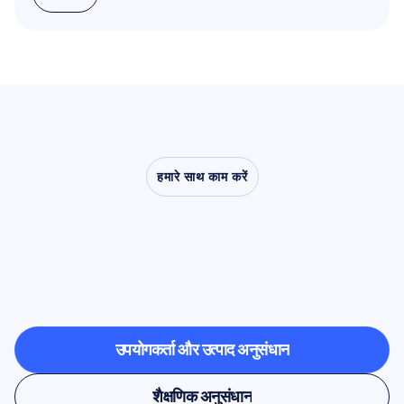
और पढ़ें
हमारे साथ काम करें
देखें
कि
क्या
संभव
है
जब
तंत्रिका
विज्ञान
(न्यूरोसाइंस)
प्रयोगशाला
से
बाहर
कदम
रखता
है
उपयोगकर्ता और उत्पाद अनुसंधान
उपयोगकर्ता और उत्पाद अनुसंधान
शैक्षणिक अनुसंधान