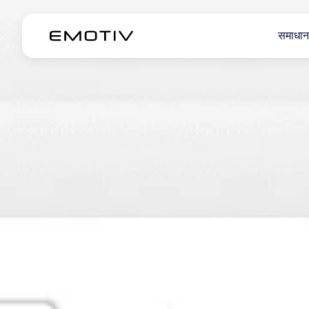
समाधान